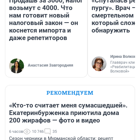
Продашь за 3000, налог
«Спуталась реч
возьмут с 4000. Что
пургу». Врач — 
нам готовит новый
смертельном д
налоговый закон — он
который слож
коснется импорта и
обнаружить
даже репетиторов
Ирина Волкова
Главврач клини
Анастасия Завгородняя
«Реабилитация 
Волковой»
РЕКОМЕНДУЕМ
«Кто-то считает меня сумасшедшей».
Екатеринбурженка приютила дома
200 жирафов — фото и видео
6 часов
10 746
35
Сезон черники в Мурманской области: рецепт