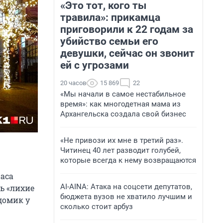
«Это тот, кого ты
травила»: прикамца
приговорили к 22 годам за
убийство семьи его
девушки, сейчас он звонит
ей с угрозами
20 часов
15 869
22
«Мы начали в самое нестабильное
время»: как многодетная мама из
Архангельска создала свой бизнес
«Не привози их мне в третий раз».
Читинец 40 лет разводит голубей,
которые всегда к нему возвращаются
раса
AI-AINA: Атака на соцсети депутатов,
ь «лихие
бюджета вузов не хватило лучшим и
домик у
сколько стоит арбуз