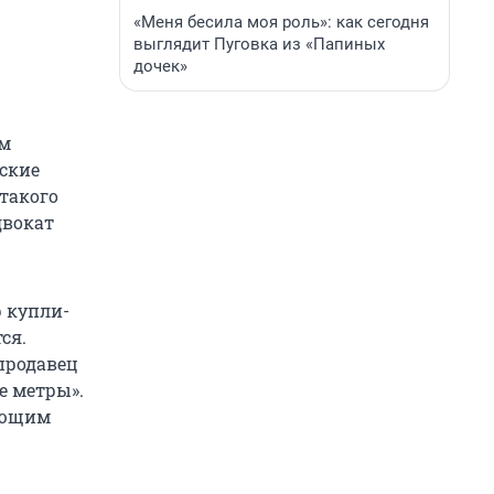
«Меня бесила моя роль»: как сегодня
выглядит Пуговка из «Папиных
дочек»
им
мские
 такого
двокат
 купли-
ся.
продавец
е метры».
еющим