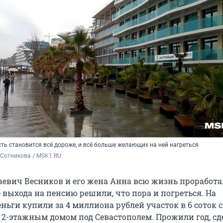
ь становится всё дороже, и всё больше желающих на ней нагреться
 Сотникова / MSK1.RU
евич Весников и его жена Анна всю жизнь проработа
 выхода на пенсию решили, что пора и погреться. На
ьги купили за 4 миллиона рублей участок в 6 соток с
2-этажным домом под Севастополем. Прожили год, сд