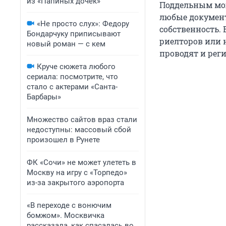
из «Папиных дочек»
Поддельным мож
любые документ
«Не просто слух»: Федору
собственность. 
Бондарчуку приписывают
риелторов или 
новый роман — с кем
проводят и рег
Круче сюжета любого
сериала: посмотрите, что
стало с актерами «Санта-
Барбары»
Множество сайтов враз стали
недоступны: массовый сбой
произошел в Рунете
ФК «Сочи» не может улететь в
Москву на игру с «Торпедо»
из-за закрытого аэропорта
«В переходе с вонючим
бомжом». Москвичка
рассказала, как спасалась во