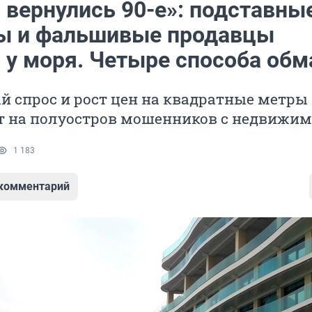
 вернулись 90-е»: подставны
ы и фальшивые продавцы
 у моря. Четыре способа обм
 спрос и рост цен на квадратные метры
т на полуостров мошенников с недвижи
1 183
 комментарий