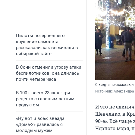
Пилоты потерпевшего
крушение самолета
рассказали, как выживали в
сибирской тайге
В Сочи отменили угрозу атаки
беспилотников: она длилась
почти четыре часа
С виду и не скажешь, 
Источник: 
Александра
В 100 г всего 23 ккал: три
рецепта с главным летним
продуктом
И это не единич
Шевченко, в Кр
«Ну вот и всё»: звезда
90-е». Всё чащ
«Дома-2» развелась с
Черного моря, 
молодым мужем