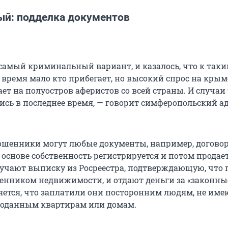
ый: подделка документов
, самый криминальный вариант, и казалось, что к так
 время мало кто прибегает, но высокий спрос на кры
т на полуостров аферистов со всей страны. И случаи
ись в последнее время, — говорит симферопольский а
шенники могут любые документы, например, договор
 основе собственность регистрируется и потом продает
учают выписку из Росреестра, подтверждающую, что 
венником недвижимости, и отдают деньги за «законны
яется, что заплатили они посторонним людям, не им
роданным квартирам или домам.