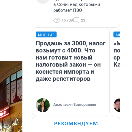
в Сочи, над которыми
работает ПВО
16 708
23
МНЕНИЕ
МНЕНИ
Продашь за 3000, налог
«Маши
возьмут с 4000. Что
полет
нам готовит новый
сравн
налоговый закон — он
Казах
коснется импорта и
даже репетиторов
Анастасия Завгородняя
РЕКОМЕНДУЕМ