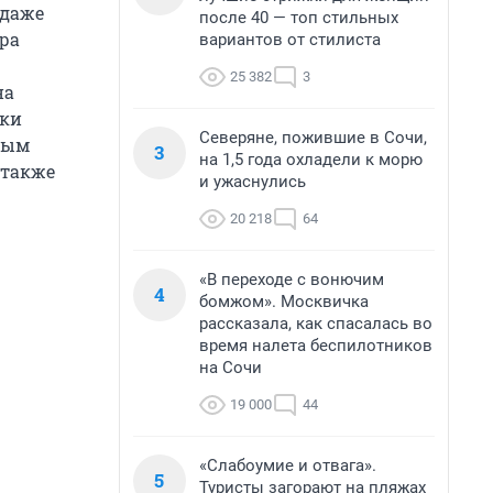
 даже
после 40 — топ стильных
ора
вариантов от стилиста
25 382
3
на
тки
Северяне, пожившие в Сочи,
овым
3
на 1,5 года охладели к морю
 также
и ужаснулись
20 218
64
«В переходе с вонючим
4
бомжом». Москвичка
рассказала, как спасалась во
время налета беспилотников
на Сочи
19 000
44
«Слабоумие и отвага».
5
Туристы загорают на пляжах