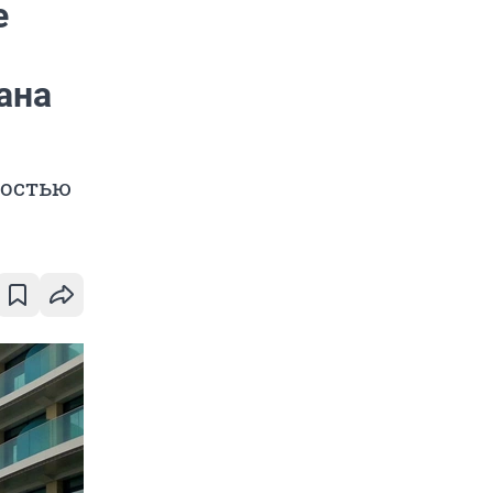
е
ана
мостью