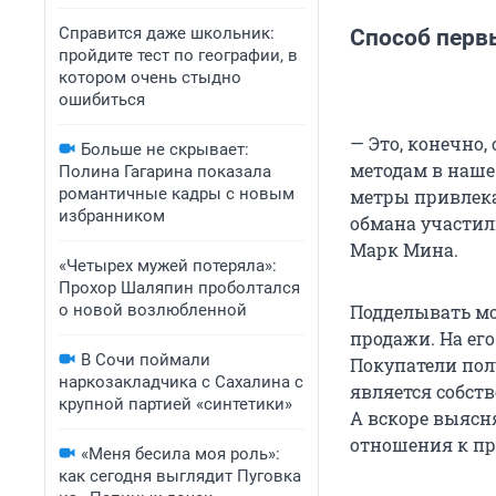
Справится даже школьник:
Способ перв
пройдите тест по географии, в
котором очень стыдно
ошибиться
— Это, конечно
Больше не скрывает:
методам в наше
Полина Гагарина показала
романтичные кадры с новым
метры привлекае
избранником
обмана участил
Марк Мина.
«Четырех мужей потеряла»:
Прохор Шаляпин проболтался
о новой возлюбленной
Подделывать мо
продажи. На его
В Сочи поймали
Покупатели пол
наркозакладчика с Сахалина с
является собст
крупной партией «синтетики»
А вскоре выясн
отношения к п
«Меня бесила моя роль»:
как сегодня выглядит Пуговка