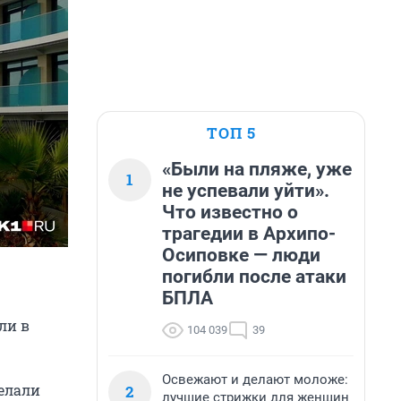
ТОП 5
«Были на пляже, уже
1
не успевали уйти».
Что известно о
трагедии в Архипо-
Осиповке — люди
погибли после атаки
БПЛА
ли в
104 039
39
Освежают и делают моложе:
елали
2
лучшие стрижки для женщин