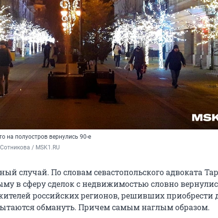
что на полуостров вернулись 90-е
 Сотникова / MSK1.RU
ный случай. По словам севастопольского адвоката Та
ыму в сферу сделок с недвижимостью словно вернулис
е жителей российских регионов, решивших приобрести 
пытаются обмануть. Причем самым наглым образом.