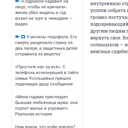
«Подушкой надавил на
внутреннюю отд
лицо, чтобы не кричала»:
успели собрать 
жених убил модель и год
громко постуча
возил ее труп в чемодане —
подозревающий, 
видео
другим людям п
У могилы педофила. Его
вернуть свое. В
смерть разделила страну на
солнышком — хо
два лагеря, а защитника детей
неясные судебн
отправила за решетку
«Простите нас за всё». С
телефона исчезнувшей в тайге
семьи Усольцевых пришло
леденящее душу сообщение
«Меня годами преследует
бывшая любовница мужа: она
портит жилье и угрожает».
Реальная история
Нам врали, что кофе вреден?