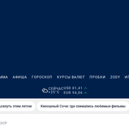
АММА
АФИША
ГОРОСКОП
КУРСЫ ВАЛЮТ
ПРОБКИ
ZODY
И
USD 81,41
СЕЙЧАС
+25°C
EUR 94,06
дохнуть этим летом
Киношный Сочи: где снимались любимые фильмы
ЗОР