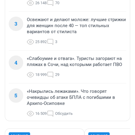
26 148
70
Освежают и делают моложе: лучшие стрижки
3
для женщин после 40 — топ стильных
вариантов от стилиста
25 892
3
«Слабоумие и отвага». Туристы загорают на
4
пляжах в Сочи, над которыми работает ПВО
18 999
29
«Накрылись лежаками». Что говорят
5
очевидцы об атаке БПЛА с погибшими в
Архипо-Осиповке
16 509
Обсудить