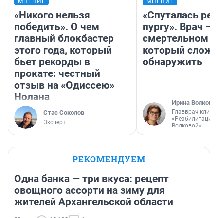
МНЕНИЕ
МНЕНИЕ
«Никого нельзя
«Спуталась реч
победить». О чем
пургу». Врач — 
главный блокбастер
смертельном д
этого года, который
который слож
бьет рекорды в
обнаружить
прокате: честный
отзыв на «Одиссею»
Нолана
Ирина Волкова
Главврач клини
Стас Соколов
«Реабилитация 
Эксперт
Волковой»
РЕКОМЕНДУЕМ
Одна банка — три вкуса: рецепт
овощного ассорти на зиму для
жителей Архангельской области