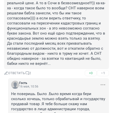
реальной цене. А то в Сочи в безвозмездное!!!)) ха-ха-
ха - когда такое было то вообще? СНТ наверное всем 
решалам бабла занесли, что бы им такое 
согласовали)))) а если верить ответчику, то 
согласовали на пересечении кадастровых границ и 
функциональных зон - а это невозможно согласно 
букве закона. Вот оно ещё одно подтверждение, что в 
краснодырье землю можно взять только за взятку. 
Да стали последний месяц всех прихватывать 
независимо от должности, вот и откатили обратно с 
благородным видом - никто в турму не хочет. А СНТ 
обидно наверное - за взятки то квитанций не было, 
бабки никто не вернёт...
+3
–1
ОТВЕТИТЬ
2
Гость
16 мая, 10:56
Не поверишь. Было .Было время когда бери 
сколько хочешь, только обрабатывай и государству 
продавай товар .Я тебе больше скажу нам 
государство в лице администрации города, 