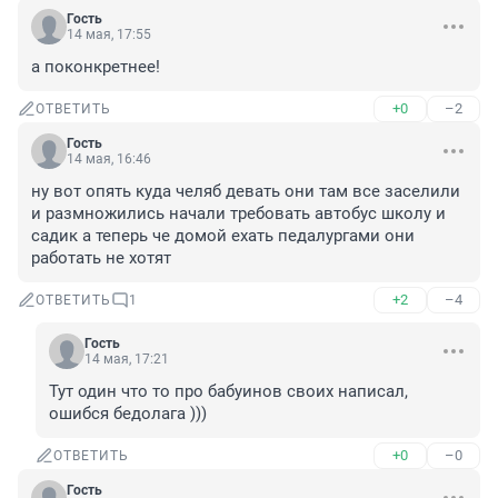
Гость
14 мая, 17:55
а поконкретнее!
+0
–2
ОТВЕТИТЬ
Гость
14 мая, 16:46
ну вот опять куда челяб девать они там все заселили 
и размножились начали требовать автобус школу и 
садик а теперь че домой ехать педалургами они 
работать не хотят
+2
–4
ОТВЕТИТЬ
1
Гость
14 мая, 17:21
Тут один что то про бабуинов своих написал, 
ошибся бедолага )))
+0
–0
ОТВЕТИТЬ
Гость