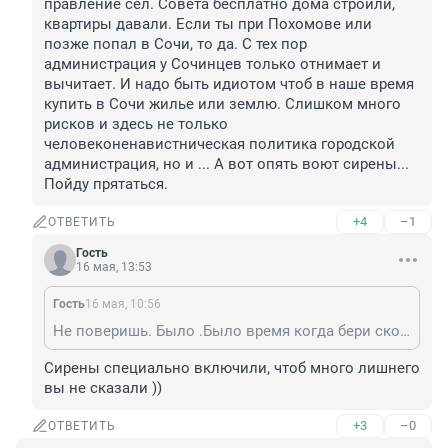
правление сел. Совета бесплатно дома строили, 
квартиры давали. Если ты при Похомове или 
позже попал в Сочи, то да. С тех пор 
администрация у Сочинцев только отнимает и 
вычитает. И надо быть идиотом чтоб в наше время 
купить в Сочи жилье или землю. Слишком много 
рисков и здесь не только 
человеконенавистническая политика городской 
администрация, но и ... А вот опять воют сирены... 
Пойду прятаться.
+4
–1
ОТВЕТИТЬ
Гость
16 мая, 13:53
Гость
16 мая, 10:56
Не поверишь. Было .Было время когда бери сколько хочешь, только обрабатывай и государству продавай товар .Я тебе больше скажу нам государство в лице администрации города, правление сел. Совета бесплатно дома строили, квартиры давали. Если ты при Похомове или позже попал в Сочи, то да. С тех пор администрация у Сочинцев только отнимает и вычитает. И надо быть идиотом чтоб в наше время купить в Сочи жилье или землю. Слишком много рисков и здесь не только человеконенавистническая политика городской администрация, но и ... А вот опять воют сирены... Пойду прятаться.
Сирены специально включили, чтоб много лишнего 
вы не сказали ))
+3
–0
ОТВЕТИТЬ