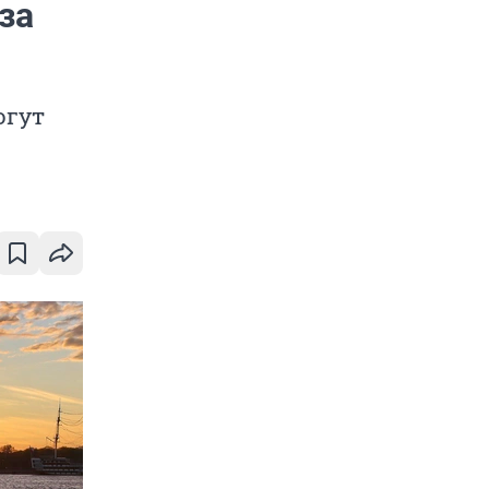
за
огут