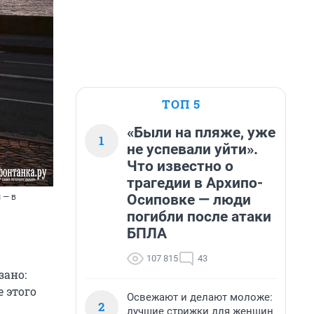
ТОП 5
«Были на пляже, уже
1
не успевали уйти».
Что известно о
трагедии в Архипо-
Осиповке — люди
 — в
погибли после атаки
БПЛА
107 815
43
зано:
е этого
Освежают и делают моложе:
2
лучшие стрижки для женщин