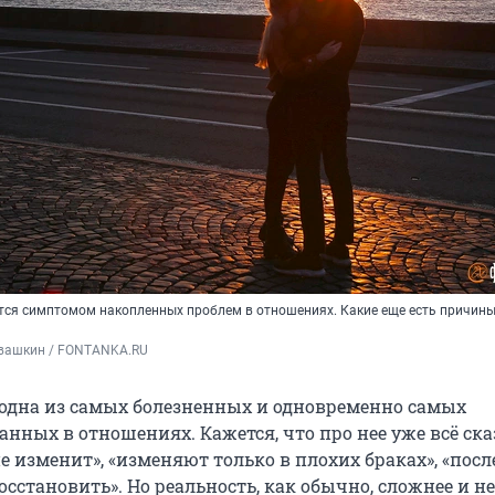
тся симптомом накопленных проблем в отношениях. Какие еще есть причины
вашкин / FONTANKA.RU
одна из самых болезненных и одновременно самых
нных в отношениях. Кажется, что про нее уже всё ска
е изменит», «изменяют только в плохих браках», «посл
осстановить». Но реальность, как обычно, сложнее и не