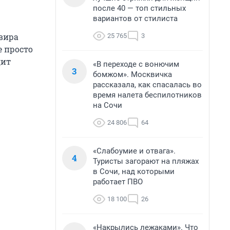
после 40 — топ стильных
вариантов от стилиста
вира
25 765
3
е просто
дит
«В переходе с вонючим
3
бомжом». Москвичка
рассказала, как спасалась во
время налета беспилотников
на Сочи
24 806
64
«Слабоумие и отвага».
4
Туристы загорают на пляжах
в Сочи, над которыми
работает ПВО
18 100
26
«Накрылись лежаками». Что