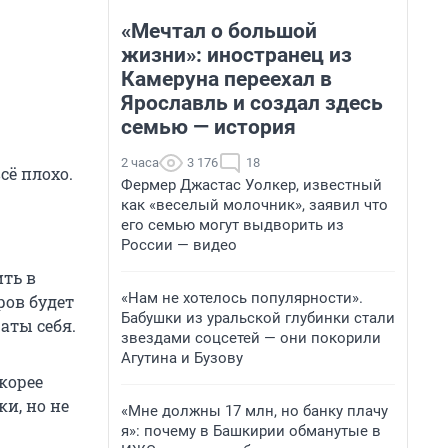
«Мечтал о большой
жизни»: иностранец из
Камеруна переехал в
Ярославль и создал здесь
семью — история
2 часа
3 176
18
сё плохо.
Фермер Джастас Уолкер, известный
как «веселый молочник», заявил что
его семью могут выдворить из
России — видео
ить в
«Нам не хотелось популярности».
ров будет
Бабушки из уральской глубинки стали
аты себя.
звездами соцсетей — они покорили
Агутина и Бузову
корее
и, но не
«Мне должны 17 млн, но банку плачу
я»: почему в Башкирии обманутые в