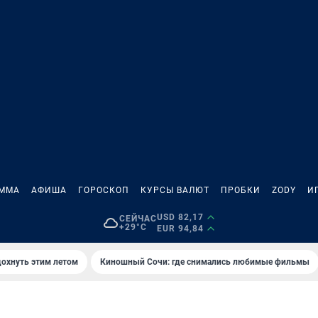
АММА
АФИША
ГОРОСКОП
КУРСЫ ВАЛЮТ
ПРОБКИ
ZODY
И
USD 82,17
СЕЙЧАС
+29°C
EUR 94,84
дохнуть этим летом
Киношный Сочи: где снимались любимые фильмы