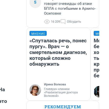
5
говорят очевидцы об атаке
БПЛА с погибшими в Архипо-
Осиповке
16 209
Обсудить
МНЕНИЕ
МНЕНИ
«Спуталась речь, понес
Мой б
пургу». Врач — о
береж
смертельном диагнозе,
хотел
который сложно
тысяч
обнаружить
креди
приех
безоп
Ирина Волкова
На
Главврач клиники
«Реабилитация доктора
Волковой»
это
РЕКОМЕНДУЕМ