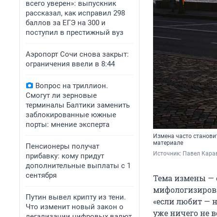
всего уверен»: выпускник
рассказал, как исправил 298
баллов за ЕГЭ на 300 и
поступил в престижный вуз
Аэропорт Сочи снова закрыт:
ограничения ввели в 8:44
Вопрос на триллион.
Смогут ли зерновые
терминалы Балтики заменить
заблокированные южные
порты: мнение эксперта
Измена часто станови
материале
Пенсионеры получат
Источник: 
Павел Кара
прибавку: кому придут
дополнительные выплаты с 1
сентября
Тема измены — 
мифологизирова
Путин вывел крипту из тени.
«если любит — н
Что изменит новый закон о
уже ничего не в
легализации цифровых валют