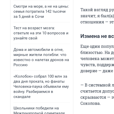
Смотри на море, а не на цены:
Такой взгляд р
семья потратила 142 тысячи
значит, я был(а
за 5 дней в Сочи
отношения — эт
Тест на возраст мозга:
ответьте на эти 10 вопросов и
Измена не вс
узнайте свой
Еще один попул
Дома и автомобили в огне,
близостью. На д
мирные жители погибли: что
человека может
известно о налетах дронов на
чувств, поддер
Россию
доверие — даже
«Колобок» собрал 100 млн за
два дня проката, но фанаты
— В системной л
Человека-паука объявили ему
считается допу
войну. Разбираемся в
скандале
скрываются — э
Соколова.
Школьники победили на
Международной олимпиаде