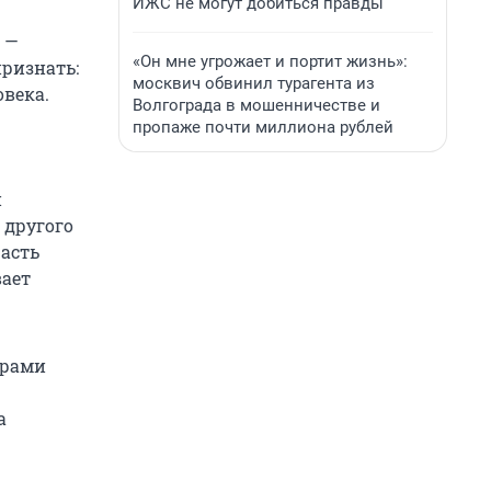
ИЖС не могут добиться правды
 —
«Он мне угрожает и портит жизнь»:
признать:
москвич обвинил турагента из
овека.
Волгограда в мошенничестве и
пропаже почти миллиона рублей
й
 другого
часть
вает
ерами
а