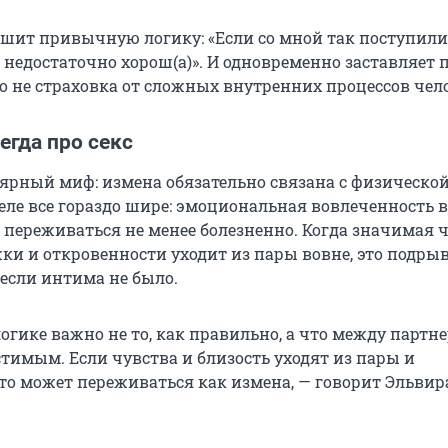
ушит привычную логику: «Если со мной так поступили
) недостаточно хорош(а)». И одновременно заставляет 
о не страховка от сложных внутренних процессов чел
егда про секс
ярный миф: измена обязательно связана с физическо
еле все гораздо шире: эмоциональная вовлеченность в
 переживаться не менее болезненно. Когда значимая 
жки и откровенности уходит из пары вовне, это подры
 если интима не было.
огике важно не то, как правильно, а что между партн
стимым. Если чувства и близость уходят из пары и
то может переживаться как измена, — говорит Эльвир