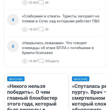
25 665
68
«Слабоумие и отвага». Туристы загорают на
4
пляжах в Сочи, над которыми работает ПВО
18 627
29
«Накрылись лежаками». Что говорят
5
очевидцы об атаке БПЛА с погибшими в
Архипо-Осиповке
16 447
Обсудить
МНЕНИЕ
МНЕНИЕ
«Никого нельзя
«Спуталась реч
победить». О чем
пургу». Врач — 
главный блокбастер
смертельном д
этого года, который
который слож
бьет рекорды в
обнаружить