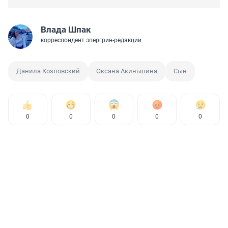
Влада Шпак
корреспондент эвергрин-редакции
Данила Козловский
Оксана Акиньшина
Сын
0
0
0
0
0