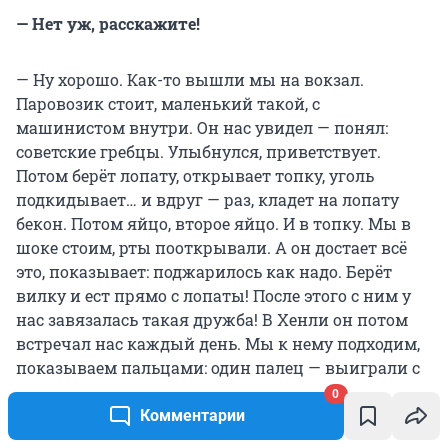
— Нет уж, расскажите!
— Ну хорошо. Как-то вышли мы на вокзал.
Паровозик стоит, маленький такой, с
машинистом внутри. Он нас увидел — понял:
советские гребцы. Улыбнулся, приветствует.
Потом берёт лопату, открывает топку, уголь
подкидывает… и вдруг — раз, кладет на лопату
бекон. Потом яйцо, второе яйцо. И в топку. Мы в
шоке стоим, рты пооткрывали. А он достает всё
это, показывает: поджарилось как надо. Берёт
вилку и ест прямо с лопаты! После этого с ним у
нас завязалась такая дружба! В Хенли он потом
встречал нас каждый день. Мы к нему подходим,
показываем пальцами: один палец — выиграли с
отрывом в корпус лодки, два пальца — восьмерка
0
выиграла с двумя корпусами. Он всё понимал,
Комментарии
смеялся, подбадривал. Так и общались.