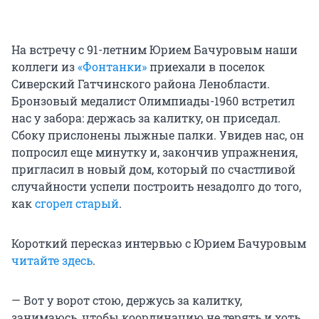
На встречу с 91-летним Юрием Бачуровым наши
коллеги из
«Фонтанки»
приехали в поселок
Сиверский Гатчинского района Ленобласти.
Бронзовый медалист Олимпиады-1960 встретил
нас у забора: держась за калитку, он приседал.
Сбоку прислонены лыжные палки. Увидев нас, он
попросил еще минутку и, закончив упражнения,
пригласил в новый дом, который по счастливой
случайности успели построить незадолго до того,
как
сгорел старый
.
Короткий пересказ интервью с Юрием Бачуровым
читайте здесь
.
— Вот у ворот стою, держусь за калитку,
занимаюсь, чтобы координацию не терять и хоть