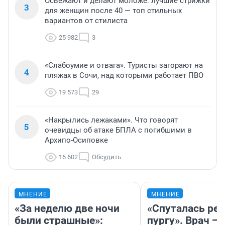
Освежают и делают моложе: лучшие стрижки
3
для женщин после 40 — топ стильных
вариантов от стилиста
25 982
3
«Слабоумие и отвага». Туристы загорают на
4
пляжах в Сочи, над которыми работает ПВО
19 573
29
«Накрылись лежаками». Что говорят
5
очевидцы об атаке БПЛА с погибшими в
Архипо-Осиповке
16 602
Обсудить
МНЕНИЕ
МНЕНИЕ
«За неделю две ночи
«Спуталась реч
были страшные»:
пургу». Врач — 