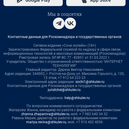
Google Play
App Store
Мы в соцсетях
Контактные данные для Роскомнадзора и государственных органов
Сетевое издание «Сочи онлайн» (18+)
Зарегистрировано Федеральной службой по надзору в сфере связи,
информационных технологий и массовых коммуникаций (Роскомнадзор)
Реестровая запись ЭЛ № ФС 77 - 82851 от 31.03.2022 г.
Учредитель: Общество с ограниченной ответственностью "ИНТЕРНЕТ
ТЕХНОЛОГИИ"
Главный редактор: Дереза Виктор Николаевич
Адрес редакции: 344002, г. Ростов-на-Дону, ул. Максима Горького, д. 130,
13 этаж, +7 912 64 223 23
Электронный адрес редакции:
sochi1@shkulev.ru
Контактные данные для Роскомнадзора и государственных органов:
juristchel@shkulev.ru
.
Техподдержка:
help@shkulev.ru
По вопросам коммерческого сотрудничества:
Жапарова Жанна, менеджер по работе с федеральными клиентами
zhanna.zhaparova@shkulev.ru
, моб. + 7 982 640 34 32
Ревина Мария, директор по работе с федеральными клиентами
mariya.revina@shkulev.ru
, моб. +7 910 402 4056