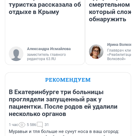
туристка рассказала об
смертельном д
отдыхе в Крыму
который слож
обнаружить
Ирина Волкова
Александра Исмайлова
Главврач клини
заместитель главного
«Реабилитация 
редактора 63.RU
Волковой»
РЕКОМЕНДУЕМ
В Екатеринбурге три больницы
проглядели запущенный рак у
пациентки. После родов ей удалили
несколько органов
1 час
5 586
31
Муравьи и тля больше не сунут носа в ваш огород: