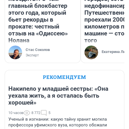
главный блокбастер
недофинансиро
этого года, который
Путешественн
бьет рекорды в
проехали 2000
прокате: честный
километров по 
отзыв на «Одиссею»
машине — стои
Нолана
того
Стас Соколов
Екатерина Лит
Эксперт
РЕКОМЕНДУЕМ
Накипело у младшей сестры: «Она
уехала жить, а я осталась быть
хорошей»
10 часов
8 772
5
Ученый в изгнании: какую тайну хранит могила
профессора уфимского вуза, которого обожали