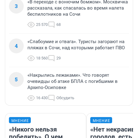
«В переходе с вонючим бомжом». Москвичка
3
рассказала, как спасалась во время налета
беспилотников на Сочи
25 570
68
«Слабоумие и отвага». Туристы загорают на
4
пляжах в Сочи, над которыми работает ПВО
18 560
29
«Накрылись лежаками». Что говорят
5
очевидцы об атаке БПЛА с погибшими в
Архипо-Осиповке
16 430
Обсудить
МНЕНИЕ
МНЕНИЕ
«Никого нельзя
«Нет некрасив
победить». О чем
городов, есть