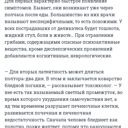
Для первых характерно быстрое появление
симптомов. Бывает, они возникают уже через
полчаса после еды. Большинство из них врачи
называют неспецифичными, то есть похожими. У
всех пострадавших от деликатеса будет тошнота,
жидкий стул, боли в животе… При отравлении
грибами, содержащими опасные психоактивные
вещества, кроме диспепсических проявлений
добавляются когнитивные, неврологические.
— Для вторых латентность может длиться
полтора-два дня. В этом и заключается коварство
бледной поганки, — рассказывает токсиколог. — У
нее есть так называемый светлый промежуток, во
время которого ухудшения самочувствия нет, а
яд тем временем разрушает печеночные клетки,
развивается почечная и печеночная
недостаточность. Сначала человек бледнеет как
полотно, позже желтеет, потому что разрушаются