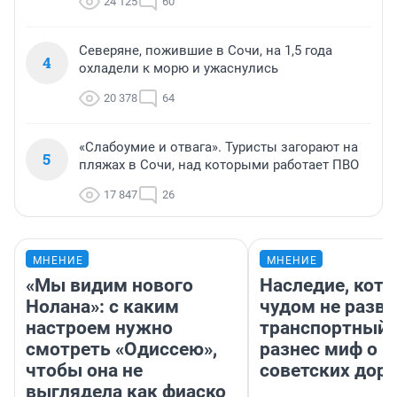
24 125
60
Северяне, пожившие в Сочи, на 1,5 года
4
охладели к морю и ужаснулись
20 378
64
«Слабоумие и отвага». Туристы загорают на
5
пляжах в Сочи, над которыми работает ПВО
17 847
26
МНЕНИЕ
МНЕНИЕ
«Мы видим нового
Наследие, кото
Нолана»: с каким
чудом не разва
настроем нужно
транспортный 
смотреть «Одиссею»,
разнес миф о 
чтобы она не
советских доро
выглядела как фиаско