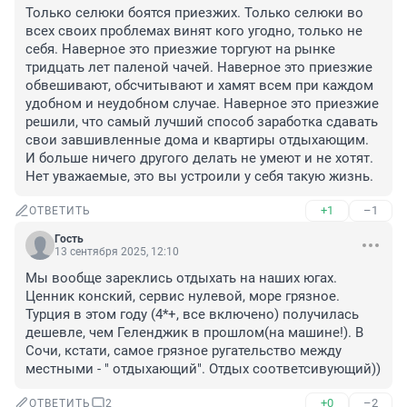
Только селюки боятся приезжих. Только селюки во 
всех своих проблемах винят кого угодно, только не 
себя. Наверное это приезжие торгуют на рынке 
тридцать лет паленой чачей. Наверное это приезжие 
обвешивают, обсчитывают и хамят всем при каждом 
удобном и неудобном случае. Наверное это приезжие 
решили, что самый лучший способ заработка сдавать 
свои завшивленные дома и квартиры отдыхающим. 
И больше ничего другого делать не умеют и не хотят. 
Нет уважаемые, это вы устроили у себя такую жизнь.
+1
–1
ОТВЕТИТЬ
Гость
13 сентября 2025, 12:10
Мы вообще зареклись отдыхать на наших югах. 
Ценник конский, сервис нулевой, море грязное. 
Турция в этом году (4*+, все включено) получилась 
дешевле, чем Геленджик в прошлом(на машине!). В 
Сочи, кстати, самое грязное ругательство между 
местными - " отдыхающий". Отдых соответсивующий))
+0
–2
ОТВЕТИТЬ
2