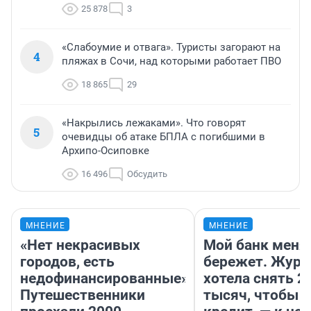
25 878
3
«Слабоумие и отвага». Туристы загорают на
4
пляжах в Сочи, над которыми работает ПВО
18 865
29
«Накрылись лежаками». Что говорят
5
очевидцы об атаке БПЛА с погибшими в
Архипо-Осиповке
16 496
Обсудить
МНЕНИЕ
МНЕНИЕ
«Нет некрасивых
Мой банк меня
городов, есть
бережет. Журн
недофинансированные».
хотела снять 2
Путешественники
тысяч, чтобы п