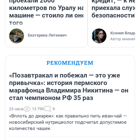
проехали 2000
кредит, — к не
километров по Уралу на
приехала служ
машине — стоило ли оно
безопасности
того
Ксения Владим
Екатерина Литкевич
Автор мнения
РЕКОМЕНДУЕМ
«Позавтракал и побежал — это уже
привычка»: история пермского
марафонца Владимира Никитина — он
стал чемпионом РФ 35 раз
23 часа
13 799
9
«Вплоть до диареи»: как правильно пить иван-чай —
новосибирский нутрициолог подсчитал допустимое
количество чашек