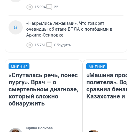
15 994
22
«Накрылись лежаками». Что говорят
5
очевидцы об атаке БПЛА с погибшими в
Архипо-Осиповке
15 761
Обсудить
МНЕНИЕ
МНЕНИЕ
«Спуталась речь, понес
«Машина прост
пургу». Врач — о
полетела». Вод
смертельном диагнозе,
сравнил бензин
который сложно
Казахстане и Р
обнаружить
Ирина Волкова