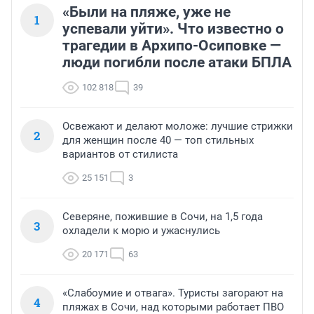
«Были на пляже, уже не
1
успевали уйти». Что известно о
трагедии в Архипо-Осиповке —
люди погибли после атаки БПЛА
102 818
39
Освежают и делают моложе: лучшие стрижки
2
для женщин после 40 — топ стильных
вариантов от стилиста
25 151
3
Северяне, пожившие в Сочи, на 1,5 года
3
охладели к морю и ужаснулись
20 171
63
«Слабоумие и отвага». Туристы загорают на
4
пляжах в Сочи, над которыми работает ПВО