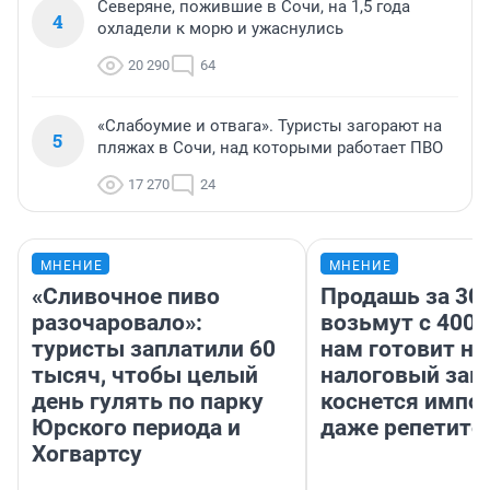
Северяне, пожившие в Сочи, на 1,5 года
4
охладели к морю и ужаснулись
20 290
64
«Слабоумие и отвага». Туристы загорают на
5
пляжах в Сочи, над которыми работает ПВО
17 270
24
МНЕНИЕ
МНЕНИЕ
«Сливочное пиво
Продашь за 300
разочаровало»:
возьмут с 4000
туристы заплатили 60
нам готовит н
тысяч, чтобы целый
налоговый зако
день гулять по парку
коснется импор
Юрского периода и
даже репетито
Хогвартсу