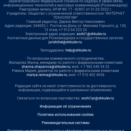
Зарегистрировано Федеральной службой по надзору в сфере связи,
информационных технологий и массовых коммуникаций (Роскомнадзор)
Реестровая запись ЭЛ № ФС 77 - 82851 от 31.03.2022 г.
Учредитель: Общество с ограниченной ответственностью "ИНТЕРНЕТ
ТЕХНОЛОГИИ"
Главный редактор: Дереза Виктор Николаевич
Адрес редакции: 344002, г. Ростов-на-Дону, ул. Максима Горького, д. 130,
13 этаж, +7 912 64 223 23
Электронный адрес редакции:
sochi1@shkulev.ru
Контактные данные для Роскомнадзора и государственных органов:
juristchel@shkulev.ru
.
Техподдержка:
help@shkulev.ru
По вопросам коммерческого сотрудничества:
Жапарова Жанна, менеджер по работе с федеральными клиентами
zhanna.zhaparova@shkulev.ru
, моб. + 7 982 640 34 32
Ревина Мария, директор по работе с федеральными клиентами
mariya.revina@shkulev.ru
, моб. +7 910 402 4056
Редакция сайта не несет ответственности за достоверность
информации, содержащейся в рекламных объявлениях.
Связаться по вопросам партнёрства:
sochi1pr@shkulev.ru
Информация об ограничениях
Политика использования cookies
Рекомендательные системы