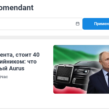
Komendant
Примен
ента, стоит 40
рийником: что
ый Aurus
йчас