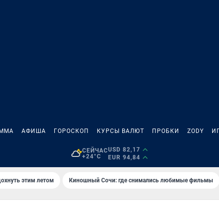
АММА
АФИША
ГОРОСКОП
КУРСЫ ВАЛЮТ
ПРОБКИ
ZODY
И
USD 82,17
СЕЙЧАС
+24°C
EUR 94,84
дохнуть этим летом
Киношный Сочи: где снимались любимые фильмы