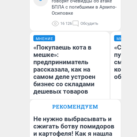
говорят очевидцы об атаке
БПЛА с погибшими в Архипо-
Осиповке
16 126
Обсудить
МНЕНИЕ
МНЕНИЕ
«Покупаешь кота в
«Спутал
мешке»:
пургу».
предприниматель
смерте
рассказала, как на
которы
самом деле устроен
обнару
бизнес со складами
дешевых товаров
Ир
РЕКОМЕНДУЕМ
Наталья Шорохова
Гл
Открыла кофейную точку на
«Р
деньги соцразвития
Во
Не нужно выбрасывать и
сжигать ботву помидоров
и картофеля! Как я нашла