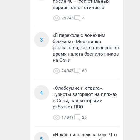
после 40 — топ стильных
вариантов от стилиста
25 743
3
«В переходе с вонючим
3
бомжом». Москвичка
рассказала, как спасалась во
время налета беспилотников
на Сочи
24 347
60
«Слабоумие и отвага».
4
Туристы загорают на пляжах
в Сочи, над которыми
работает ПВО
17 943
26
«Накрылись лежаками». Что
5