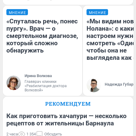
МНЕНИЕ
МНЕНИЕ
«Спуталась речь, понес
«Мы видим нов
пургу». Врач — о
Нолана»: с каки
смертельном диагнозе,
настроем нужн
который сложно
смотреть «Одис
обнаружить
чтобы она не
выглядела как 
Ирина Волкова
Главврач клиники
Надежда Губарь
«Реабилитация доктора
Волковой»
РЕКОМЕНДУЕМ
Как приготовить хачапури — несколько
рецептов от жительницы Барнаула
2 часа
1 354
Обсудить