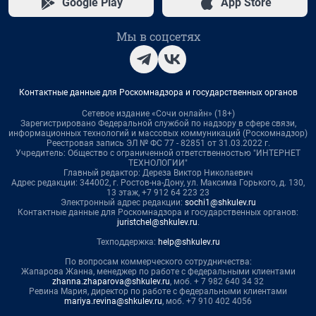
Google Play
App Store
Мы в соцсетях
Контактные данные для Роскомнадзора и государственных органов
Сетевое издание «Сочи онлайн» (18+)
Зарегистрировано Федеральной службой по надзору в сфере связи,
информационных технологий и массовых коммуникаций (Роскомнадзор)
Реестровая запись ЭЛ № ФС 77 - 82851 от 31.03.2022 г.
Учредитель: Общество с ограниченной ответственностью "ИНТЕРНЕТ
ТЕХНОЛОГИИ"
Главный редактор: Дереза Виктор Николаевич
Адрес редакции: 344002, г. Ростов-на-Дону, ул. Максима Горького, д. 130,
13 этаж, +7 912 64 223 23
Электронный адрес редакции:
sochi1@shkulev.ru
Контактные данные для Роскомнадзора и государственных органов:
juristchel@shkulev.ru
.
Техподдержка:
help@shkulev.ru
По вопросам коммерческого сотрудничества:
Жапарова Жанна, менеджер по работе с федеральными клиентами
zhanna.zhaparova@shkulev.ru
, моб. + 7 982 640 34 32
Ревина Мария, директор по работе с федеральными клиентами
mariya.revina@shkulev.ru
, моб. +7 910 402 4056