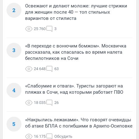
Освежают и делают моложе: лучшие стрижки
2
для женщин после 40 — топ стильных
вариантов от стилиста
25 760
3
«В переходе с вонючим бомжом». Москвичка
3
рассказала, как спасалась во время налета
беспилотников на Сочи
24 648
63
«Слабоумие и отвага». Туристы загорают на
4
пляжах в Сочи, над которыми работает ПВО
18 035
26
«Накрылись лежаками». Что говорят очевидцы
5
об атаке БПЛА с погибшими в Архипо-Осиповке
16 175
Обсудить