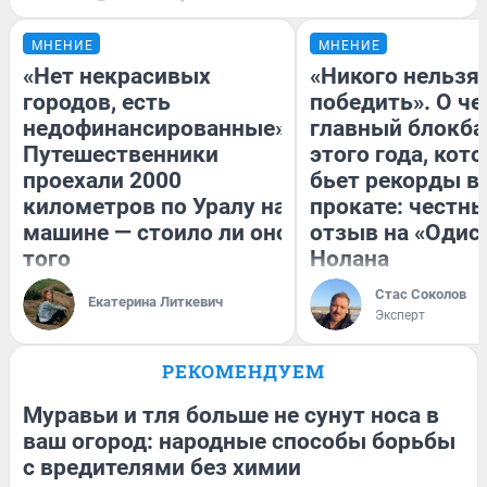
МНЕНИЕ
МНЕНИЕ
«Нет некрасивых
«Никого нельзя
городов, есть
победить». О ч
недофинансированные».
главный блокба
Путешественники
этого года, кот
проехали 2000
бьет рекорды в
километров по Уралу на
прокате: честн
машине — стоило ли оно
отзыв на «Одис
того
Нолана
Стас Соколов
Екатерина Литкевич
Эксперт
РЕКОМЕНДУЕМ
Муравьи и тля больше не сунут носа в
ваш огород: народные способы борьбы
с вредителями без химии