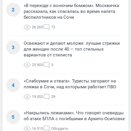
«В переходе с вонючим бомжом». Москвичка
2
рассказала, как спасалась во время налета
беспилотников на Сочи
26 265
72
Освежают и делают моложе: лучшие стрижки
3
для женщин после 40 — топ стильных
вариантов от стилиста
25 903
3
«Слабоумие и отвага». Туристы загорают на
4
пляжах в Сочи, над которыми работает ПВО
19 052
29
«Накрылись лежаками». Что говорят очевидцы
5
об атаке БПЛА с погибшими в Архипо-Осиповке
16 515
Обсудить