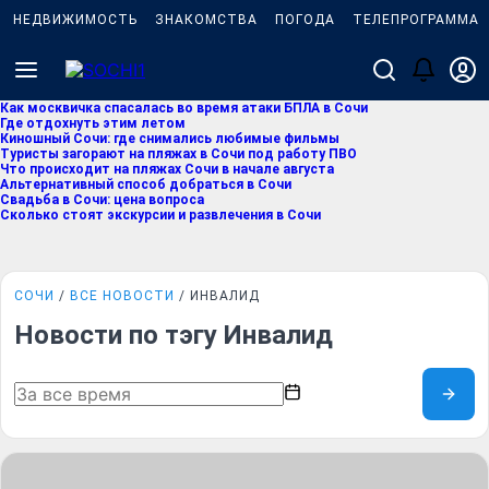
НЕДВИЖИМОСТЬ
ЗНАКОМСТВА
ПОГОДА
ТЕЛЕПРОГРАММА
Как москвичка спасалась во время атаки БПЛА в Сочи
Где отдохнуть этим летом
Киношный Сочи: где снимались любимые фильмы
Туристы загорают на пляжах в Сочи под работу ПВО
Что происходит на пляжах Сочи в начале августа
Альтернативный способ добраться в Сочи
Свадьба в Сочи: цена вопроса
Сколько стоят экскурсии и развлечения в Сочи
СОЧИ
ВСЕ НОВОСТИ
ИНВАЛИД
Новости по тэгу Инвалид