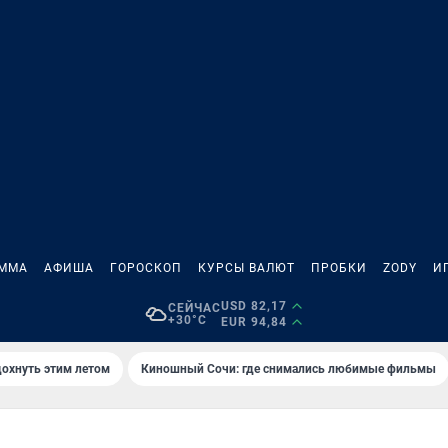
АММА
АФИША
ГОРОСКОП
КУРСЫ ВАЛЮТ
ПРОБКИ
ZODY
И
USD 82,17
СЕЙЧАС
+30°C
EUR 94,84
дохнуть этим летом
Киношный Сочи: где снимались любимые фильмы