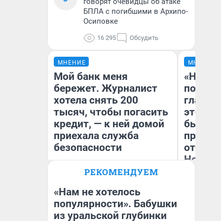
говорят очевидцы об атаке
БПЛА с погибшими в Архипо-
Осиповке
16 295
Обсудить
МНЕНИЕ
МНЕНИЕ
Мой банк меня
«Никог
бережет. Журналист
победи
хотела снять 200
главны
тысяч, чтобы погасить
этого г
кредит, — к ней домой
бьет р
приехала служба
прокат
безопасности
отзыв 
Нолана
РЕКОМЕНДУЕМ
Ксения Владимирская
Ст
Автор мнения
Эк
«Нам не хотелось
популярности». Бабушки
из уральской глубинки