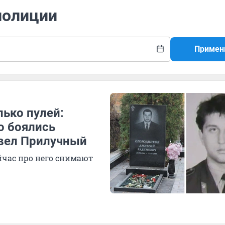
полиции
Примен
ько пулей:
о боялись
авел Прилучный
йчас про него снимают