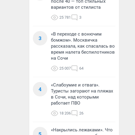
после 40 — топ стильных
вариантов от стилиста
25 781
3
«В переходе с вонючим
3
бомжом». Москвичка
рассказала, как спасалась во
время налета беспилотников
на Сочи
25 007
64
«Слабоумие и отвага».
4
Туристы загорают на пляжах
в Сочи, над которыми
работает ПВО
18 206
26
«Накрылись лежаками». Что
5