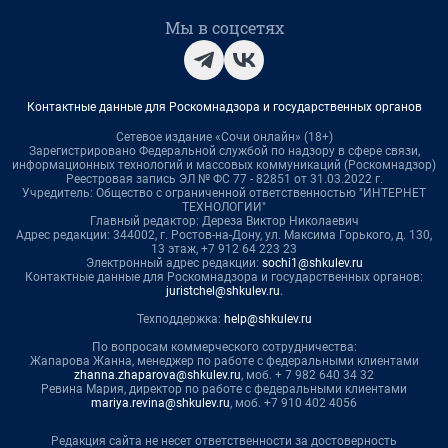
Мы в соцсетях
Контактные данные для Роскомнадзора и государственных органов
Сетевое издание «Сочи онлайн» (18+)
Зарегистрировано Федеральной службой по надзору в сфере связи,
информационных технологий и массовых коммуникаций (Роскомнадзор)
Реестровая запись ЭЛ № ФС 77 - 82851 от 31.03.2022 г.
Учредитель: Общество с ограниченной ответственностью "ИНТЕРНЕТ
ТЕХНОЛОГИИ"
Главный редактор: Дереза Виктор Николаевич
Адрес редакции: 344002, г. Ростов-на-Дону, ул. Максима Горького, д. 130,
13 этаж, +7 912 64 223 23
Электронный адрес редакции:
sochi1@shkulev.ru
Контактные данные для Роскомнадзора и государственных органов:
juristchel@shkulev.ru
.
Техподдержка:
help@shkulev.ru
По вопросам коммерческого сотрудничества:
Жапарова Жанна, менеджер по работе с федеральными клиентами
zhanna.zhaparova@shkulev.ru
, моб. + 7 982 640 34 32
Ревина Мария, директор по работе с федеральными клиентами
mariya.revina@shkulev.ru
, моб. +7 910 402 4056
Редакция сайта не несет ответственности за достоверность