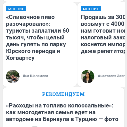
МНЕНИЕ
МНЕНИЕ
«Сливочное пиво
Продашь за 3000
разочаровало»:
возьмут с 4000.
туристы заплатили 60
нам готовит но
тысяч, чтобы целый
налоговый зако
день гулять по парку
коснется импор
Юрского периода и
даже репетитор
Хогвартсу
Яна Шаламова
Анастасия Завг
РЕКОМЕНДУЕМ
«Расходы на топливо колоссальные»:
как многодетная семья едет на
автодоме из Барнаула в Турцию — фото