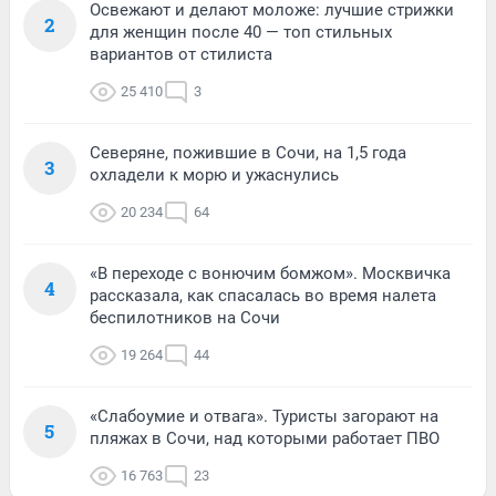
Освежают и делают моложе: лучшие стрижки
2
для женщин после 40 — топ стильных
вариантов от стилиста
25 410
3
Северяне, пожившие в Сочи, на 1,5 года
3
охладели к морю и ужаснулись
20 234
64
«В переходе с вонючим бомжом». Москвичка
4
рассказала, как спасалась во время налета
беспилотников на Сочи
19 264
44
«Слабоумие и отвага». Туристы загорают на
5
пляжах в Сочи, над которыми работает ПВО
16 763
23