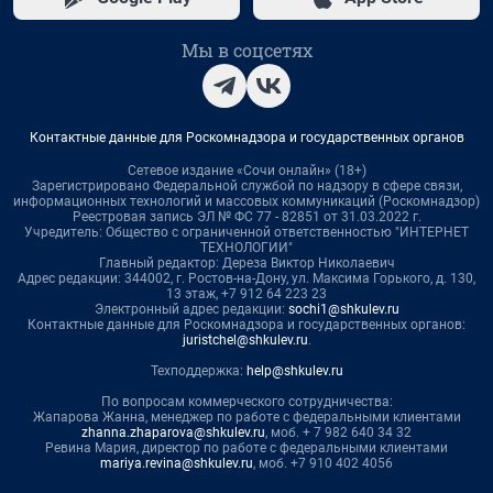
Мы в соцсетях
Контактные данные для Роскомнадзора и государственных органов
Сетевое издание «Сочи онлайн» (18+)
Зарегистрировано Федеральной службой по надзору в сфере связи,
информационных технологий и массовых коммуникаций (Роскомнадзор)
Реестровая запись ЭЛ № ФС 77 - 82851 от 31.03.2022 г.
Учредитель: Общество с ограниченной ответственностью "ИНТЕРНЕТ
ТЕХНОЛОГИИ"
Главный редактор: Дереза Виктор Николаевич
Адрес редакции: 344002, г. Ростов-на-Дону, ул. Максима Горького, д. 130,
13 этаж, +7 912 64 223 23
Электронный адрес редакции:
sochi1@shkulev.ru
Контактные данные для Роскомнадзора и государственных органов:
juristchel@shkulev.ru
.
Техподдержка:
help@shkulev.ru
По вопросам коммерческого сотрудничества:
Жапарова Жанна, менеджер по работе с федеральными клиентами
zhanna.zhaparova@shkulev.ru
, моб. + 7 982 640 34 32
Ревина Мария, директор по работе с федеральными клиентами
mariya.revina@shkulev.ru
, моб. +7 910 402 4056