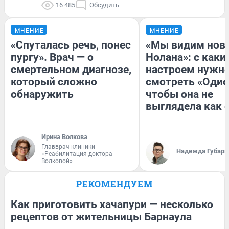
16 485
Обсудить
МНЕНИЕ
МНЕНИЕ
«Спуталась речь, понес
«Мы видим нов
пургу». Врач — о
Нолана»: с каки
смертельном диагнозе,
настроем нужн
который сложно
смотреть «Одис
обнаружить
чтобы она не
выглядела как 
Ирина Волкова
Главврач клиники
Надежда Губарь
«Реабилитация доктора
Волковой»
РЕКОМЕНДУЕМ
Как приготовить хачапури — несколько
рецептов от жительницы Барнаула