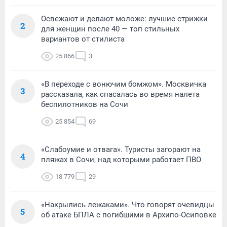
Освежают и делают моложе: лучшие стрижки
2
для женщин после 40 — топ стильных
вариантов от стилиста
25 866
3
«В переходе с вонючим бомжом». Москвичка
3
рассказала, как спасалась во время налета
беспилотников на Сочи
25 854
69
«Слабоумие и отвага». Туристы загорают на
4
пляжах в Сочи, над которыми работает ПВО
18 779
29
«Накрылись лежаками». Что говорят очевидцы
5
об атаке БПЛА с погибшими в Архипо-Осиповке