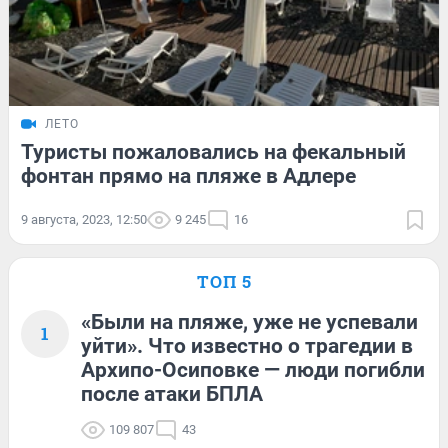
ЛЕТО
Туристы пожаловались на фекальный
фонтан прямо на пляже в Адлере
9 августа, 2023, 12:50
9 245
16
ТОП 5
«Были на пляже, уже не успевали
1
уйти». Что известно о трагедии в
Архипо-Осиповке — люди погибли
после атаки БПЛА
109 807
43