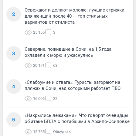
Освежают и делают моложе: лучшие стрижки
2
для женщин после 40 — топ стильных
вариантов от стилиста
25 155
3
Северяне, пожившие в Сочи, на 1,5 года
3
охладели к морю и ужаснулись
20 171
63
«Слабоумие и отвага». Туристы загорают на
4
пляжах в Сочи, над которыми работает ПВО
16 006
22
«Накрылись лежаками». Что говорят очевидцы
5
об атаке БПЛА с погибшими в Архипо-Осиповке
15 765
Обсудить