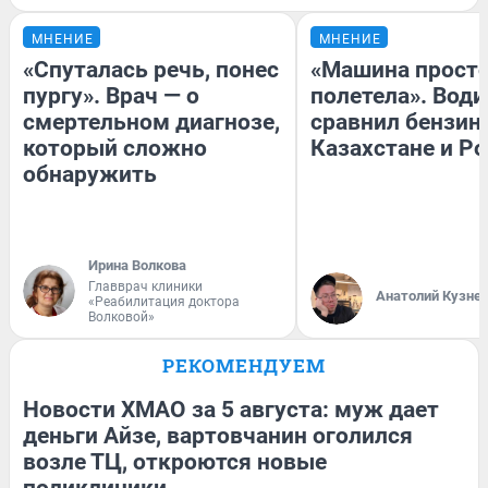
МНЕНИЕ
МНЕНИЕ
«Спуталась речь, понес
«Машина прост
пургу». Врач — о
полетела». Води
смертельном диагнозе,
сравнил бензин
который сложно
Казахстане и Р
обнаружить
Ирина Волкова
Главврач клиники
Анатолий Кузне
«Реабилитация доктора
Волковой»
РЕКОМЕНДУЕМ
Новости ХМАО за 5 августа: муж дает
деньги Айзе, вартовчанин оголился
возле ТЦ, откроются новые
поликлиники