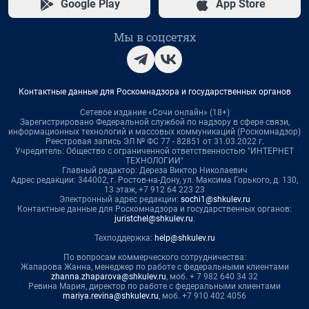
Google Play
App Store
Мы в соцсетях
Контактные данные для Роскомнадзора и государственных органов
Сетевое издание «Сочи онлайн» (18+)
Зарегистрировано Федеральной службой по надзору в сфере связи,
информационных технологий и массовых коммуникаций (Роскомнадзор)
Реестровая запись ЭЛ № ФС 77 - 82851 от 31.03.2022 г.
Учредитель: Общество с ограниченной ответственностью "ИНТЕРНЕТ
ТЕХНОЛОГИИ"
Главный редактор: Дереза Виктор Николаевич
Адрес редакции: 344002, г. Ростов-на-Дону, ул. Максима Горького, д. 130,
13 этаж, +7 912 64 223 23
Электронный адрес редакции:
sochi1@shkulev.ru
Контактные данные для Роскомнадзора и государственных органов:
juristchel@shkulev.ru
.
Техподдержка:
help@shkulev.ru
По вопросам коммерческого сотрудничества:
Жапарова Жанна, менеджер по работе с федеральными клиентами
zhanna.zhaparova@shkulev.ru
, моб. + 7 982 640 34 32
Ревина Мария, директор по работе с федеральными клиентами
mariya.revina@shkulev.ru
, моб. +7 910 402 4056