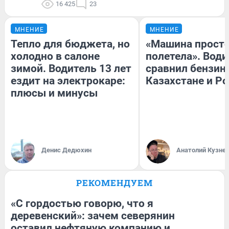
16 425
23
МНЕНИЕ
МНЕНИЕ
Тепло для бюджета, но
«Машина прост
холодно в салоне
полетела». Води
зимой. Водитель 13 лет
сравнил бензин
ездит на электрокаре:
Казахстане и Р
плюсы и минусы
Денис Дедюхин
Анатолий Кузне
РЕКОМЕНДУЕМ
«С гордостью говорю, что я
деревенский»: зачем северянин
оставил нефтяную компанию и