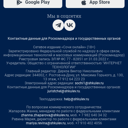
Google Play
App Store
Мы в соцсетях
Контактные данные для Роскомнадзора и государственных органов
Сетевое издание «Сочи онлайн» (18+)
Зарегистрировано Федеральной службой по надзору в сфере связи,
информационных технологий и массовых коммуникаций (Роскомнадзор)
Реестровая запись ЭЛ № ФС 77 - 82851 от 31.03.2022 г.
Учредитель: Общество с ограниченной ответственностью "ИНТЕРНЕТ
ТЕХНОЛОГИИ"
Главный редактор: Дереза Виктор Николаевич
Адрес редакции: 344002, г. Ростов-на-Дону, ул. Максима Горького, д. 130,
13 этаж, +7 912 64 223 23
Электронный адрес редакции:
sochi1@shkulev.ru
Контактные данные для Роскомнадзора и государственных органов:
juristchel@shkulev.ru
.
Техподдержка:
help@shkulev.ru
По вопросам коммерческого сотрудничества:
Жапарова Жанна, менеджер по работе с федеральными клиентами
zhanna.zhaparova@shkulev.ru
, моб. + 7 982 640 34 32
Ревина Мария, директор по работе с федеральными клиентами
mariya.revina@shkulev.ru
, моб. +7 910 402 4056