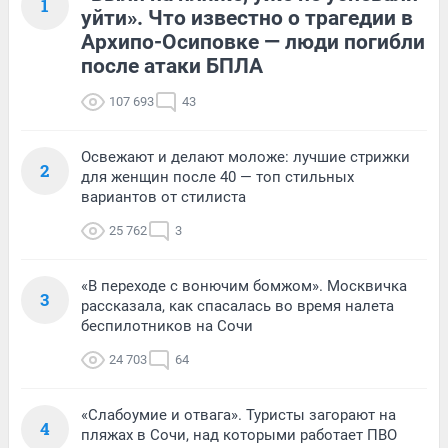
1
уйти». Что известно о трагедии в
Архипо-Осиповке — люди погибли
после атаки БПЛА
107 693
43
Освежают и делают моложе: лучшие стрижки
2
для женщин после 40 — топ стильных
вариантов от стилиста
25 762
3
«В переходе с вонючим бомжом». Москвичка
3
рассказала, как спасалась во время налета
беспилотников на Сочи
24 703
64
«Слабоумие и отвага». Туристы загорают на
4
пляжах в Сочи, над которыми работает ПВО