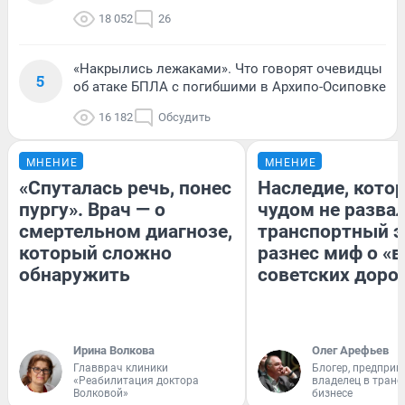
18 052
26
«Накрылись лежаками». Что говорят очевидцы
5
об атаке БПЛА с погибшими в Архипо-Осиповке
16 182
Обсудить
МНЕНИЕ
МНЕНИЕ
«Спуталась речь, понес
Наследие, кото
пургу». Врач — о
чудом не разва
смертельном диагнозе,
транспортный э
который сложно
разнес миф о «
обнаружить
советских доро
Ирина Волкова
Олег Арефьев
Главврач клиники
Блогер, предприн
«Реабилитация доктора
владелец в тран
Волковой»
бизнесе