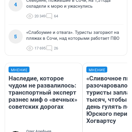
Северяне, пожившие в Сочи, на 1,5 года
4
охладели к морю и ужаснулись
20 349
64
«Слабоумие и отвага». Туристы загорают на
5
пляжах в Сочи, над которыми работает ПВО
17 695
26
МНЕНИЕ
МНЕНИЕ
Наследие, которое
«Сливочное пи
чудом не развалилось:
разочаровало»
транспортный эксперт
туристы запла
разнес миф о «вечных»
тысяч, чтобы 
советских дорогах
день гулять по
Юрского перио
Хогвартсу
Олег Арефьев