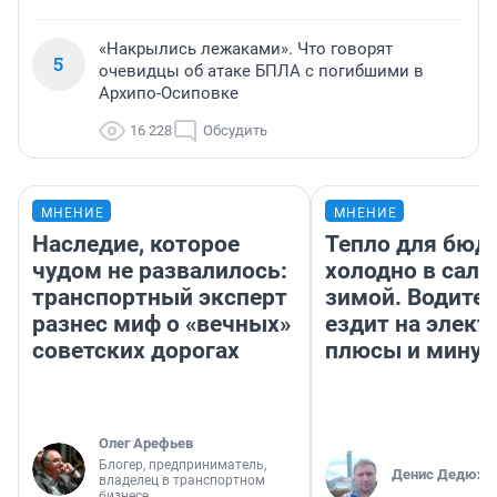
«Накрылись лежаками». Что говорят
5
очевидцы об атаке БПЛА с погибшими в
Архипо-Осиповке
16 228
Обсудить
МНЕНИЕ
МНЕНИЕ
Наследие, которое
Тепло для бюд
чудом не развалилось:
холодно в сало
транспортный эксперт
зимой. Водител
разнес миф о «вечных»
ездит на элект
советских дорогах
плюсы и мину
Олег Арефьев
Блогер, предприниматель,
Денис Дедюхи
владелец в транспортном
бизнесе