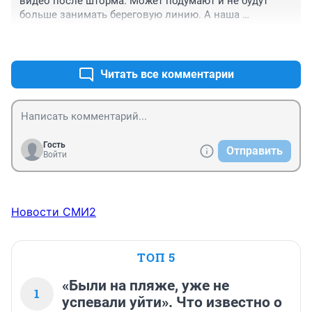
видео после шторма. Может подумают и не будут 
больше занимать береговую линию. А наша 
администрация не разрешат больше там возводить 
+8
–0
строения. Что мало вероятно, аренду они хорошую с 
арендаторов имеют и потому всё опять заставят.
Читать все комментарии
Гость
Отправить
Войти
Новости СМИ2
ТОП 5
«Были на пляже, уже не
1
успевали уйти». Что известно о