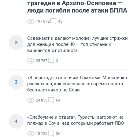
трагедии в Архипо-Осиповке —
люди погибли после атаки БПЛА
107 872
43
Освежают и делают моложе: лучшие стрижки
2
для женщин после 40 — топ стильных
вариантов от стилиста
25 767
3
«В переходе с вонючим бомжом». Москвичка
3
рассказала, как спасалась во время налета
беспилотников на Сочи
24 853
64
«Слабоумие и отвага». Туристы загорают на
4
пляжах в Сочи, над которыми работает ПВО
18 122
26