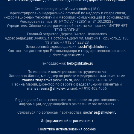
Контактные данные для Роскомнадзора и государственных органов
Сетевое издание «Сочи онлайн» (18+)
Зарегистрировано Федеральной службой по надзору в сфере связи,
информационных технологий и массовых коммуникаций (Роскомнадзор)
Реестровая запись ЭЛ № ФС 77 - 82851 от 31.03.2022 г.
Учредитель: Общество с ограниченной ответственностью "ИНТЕРНЕТ
ТЕХНОЛОГИИ"
Главный редактор: Дереза Виктор Николаевич
Адрес редакции: 344002, г. Ростов-на-Дону, ул. Максима Горького, д. 130,
13 этаж, +7 912 64 223 23
Электронный адрес редакции:
sochi1@shkulev.ru
Контактные данные для Роскомнадзора и государственных органов:
juristchel@shkulev.ru
.
Техподдержка:
help@shkulev.ru
По вопросам коммерческого сотрудничества:
Жапарова Жанна, менеджер по работе с федеральными клиентами
zhanna.zhaparova@shkulev.ru
, моб. + 7 982 640 34 32
Ревина Мария, директор по работе с федеральными клиентами
mariya.revina@shkulev.ru
, моб. +7 910 402 4056
Редакция сайта не несет ответственности за достоверность
информации, содержащейся в рекламных объявлениях.
Связаться по вопросам партнёрства:
sochi1pr@shkulev.ru
Информация об ограничениях
Политика использования cookies