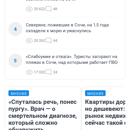
20 622
48
Северяне, пожившие в Сочи, на 1,5 года
4
охладели к морю и ужаснулись
20 262
64
«Слабоумие и отвага». Туристы загорают на
5
пляжах в Сочи, над которыми работает ПВО
17 032
24
МНЕНИЕ
МНЕНИЕ
«Спуталась речь, понес
Квартиры дор
пургу». Врач — о
но дешевеют: 
смертельном диагнозе,
рынок недвиж
который сложно
сейчас такой 
обнаружить