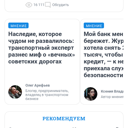
16 111
Обсудить
МНЕНИЕ
МНЕНИЕ
Наследие, которое
Мой банк меня
чудом не развалилось:
бережет. Журн
транспортный эксперт
хотела снять 2
разнес миф о «вечных»
тысяч, чтобы п
советских дорогах
кредит, — к не
приехала служ
безопасности
Олег Арефьев
Блогер, предприниматель,
Ксения Владим
владелец в транспортном
Автор мнения
бизнесе
РЕКОМЕНДУЕМ