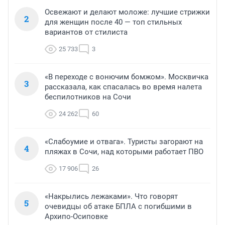
Освежают и делают моложе: лучшие стрижки
2
для женщин после 40 — топ стильных
вариантов от стилиста
25 733
3
«В переходе с вонючим бомжом». Москвичка
3
рассказала, как спасалась во время налета
беспилотников на Сочи
24 262
60
«Слабоумие и отвага». Туристы загорают на
4
пляжах в Сочи, над которыми работает ПВО
17 906
26
«Накрылись лежаками». Что говорят
5
очевидцы об атаке БПЛА с погибшими в
Архипо-Осиповке