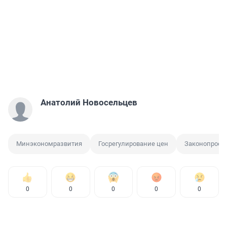
Анатолий Новосельцев
Минэкономразвития
Госрегулирование цен
Законопроек
0
0
0
0
0