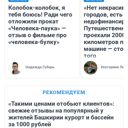
Колобок-колобок, я
«Нет некрасив
тебя боюсь! Ради чего
городов, есть
отложили прокат
недофинансиро
«Человека-паука» —
Путешественн
отзыв о фильме про
проехали 2000
«человека-булку»
километров по 
машине — стои
того
Надежда Губарь
Екатерина Лит
РЕКОМЕНДУЕМ
«Такими ценами отобьют клиентов»:
свежие отзывы на популярный у
жителей Башкирии курорт и бассейн
за 1000 рублей