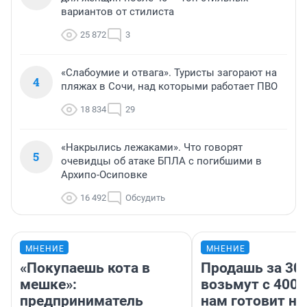
вариантов от стилиста
25 872
3
«Слабоумие и отвага». Туристы загорают на
4
пляжах в Сочи, над которыми работает ПВО
18 834
29
«Накрылись лежаками». Что говорят
5
очевидцы об атаке БПЛА с погибшими в
Архипо-Осиповке
16 492
Обсудить
МНЕНИЕ
МНЕНИЕ
«Покупаешь кота в
Продашь за 300
мешке»:
возьмут с 4000
предприниматель
нам готовит н