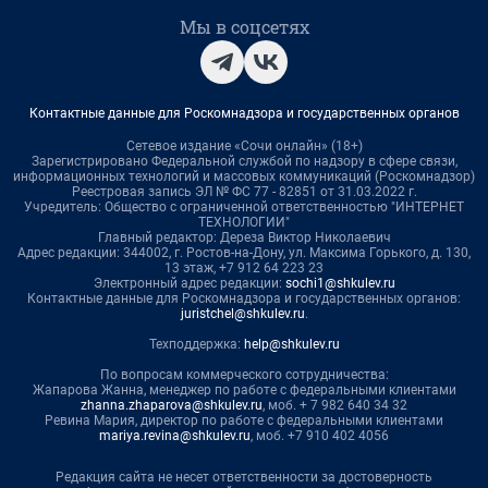
Мы в соцсетях
Контактные данные для Роскомнадзора и государственных органов
Сетевое издание «Сочи онлайн» (18+)
Зарегистрировано Федеральной службой по надзору в сфере связи,
информационных технологий и массовых коммуникаций (Роскомнадзор)
Реестровая запись ЭЛ № ФС 77 - 82851 от 31.03.2022 г.
Учредитель: Общество с ограниченной ответственностью "ИНТЕРНЕТ
ТЕХНОЛОГИИ"
Главный редактор: Дереза Виктор Николаевич
Адрес редакции: 344002, г. Ростов-на-Дону, ул. Максима Горького, д. 130,
13 этаж, +7 912 64 223 23
Электронный адрес редакции:
sochi1@shkulev.ru
Контактные данные для Роскомнадзора и государственных органов:
juristchel@shkulev.ru
.
Техподдержка:
help@shkulev.ru
По вопросам коммерческого сотрудничества:
Жапарова Жанна, менеджер по работе с федеральными клиентами
zhanna.zhaparova@shkulev.ru
, моб. + 7 982 640 34 32
Ревина Мария, директор по работе с федеральными клиентами
mariya.revina@shkulev.ru
, моб. +7 910 402 4056
Редакция сайта не несет ответственности за достоверность