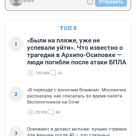
Войти
Отправить
ТОП 5
«Были на пляже, уже не
1
успевали уйти». Что известно о
трагедии в Архипо-Осиповке —
люди погибли после атаки БПЛА
109 889
43
«В переходе с вонючим бомжом». Москвичка
2
рассказала, как спасалась во время налета
беспилотников на Сочи
25 930
69
Освежают и делают моложе: лучшие стрижки
3
для женщин после 40 — топ стильных