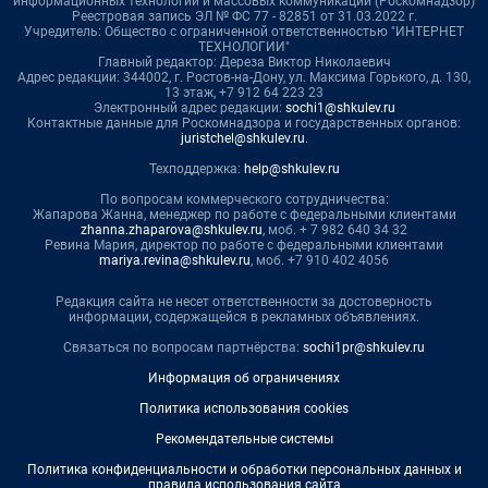
информационных технологий и массовых коммуникаций (Роскомнадзор)
Реестровая запись ЭЛ № ФС 77 - 82851 от 31.03.2022 г.
Учредитель: Общество с ограниченной ответственностью "ИНТЕРНЕТ
ТЕХНОЛОГИИ"
Главный редактор: Дереза Виктор Николаевич
Адрес редакции: 344002, г. Ростов-на-Дону, ул. Максима Горького, д. 130,
13 этаж, +7 912 64 223 23
Электронный адрес редакции:
sochi1@shkulev.ru
Контактные данные для Роскомнадзора и государственных органов:
juristchel@shkulev.ru
.
Техподдержка:
help@shkulev.ru
По вопросам коммерческого сотрудничества:
Жапарова Жанна, менеджер по работе с федеральными клиентами
zhanna.zhaparova@shkulev.ru
, моб. + 7 982 640 34 32
Ревина Мария, директор по работе с федеральными клиентами
mariya.revina@shkulev.ru
, моб. +7 910 402 4056
Редакция сайта не несет ответственности за достоверность
информации, содержащейся в рекламных объявлениях.
Связаться по вопросам партнёрства:
sochi1pr@shkulev.ru
Информация об ограничениях
Политика использования cookies
Рекомендательные системы
Политика конфиденциальности и обработки персональных данных и
правила использования сайта