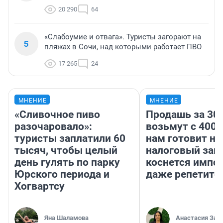
20 290
64
«Слабоумие и отвага». Туристы загорают на
5
пляжах в Сочи, над которыми работает ПВО
17 265
24
МНЕНИЕ
МНЕНИЕ
«Сливочное пиво
Продашь за 300
разочаровало»:
возьмут с 4000
туристы заплатили 60
нам готовит н
тысяч, чтобы целый
налоговый зако
день гулять по парку
коснется импор
Юрского периода и
даже репетито
Хогвартсу
Яна Шаламова
Анастасия Зав