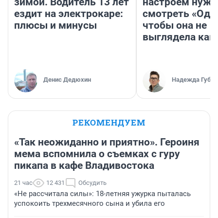
зимой. Водитель 13 лет
настроем нужн
ездит на электрокаре:
смотреть «Оди
плюсы и минусы
чтобы она не
выглядела как
Денис Дедюхин
Надежда Губар
РЕКОМЕНДУЕМ
«Так неожиданно и приятно». Героиня
мема вспомнила о съемках с гуру
пикапа в кафе Владивостока
21 час
12 431
Обсудить
«Не рассчитала силы»: 18-летняя ужурка пыталась
успокоить трехмесячного сына и убила его