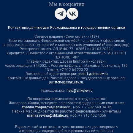
Мы в соцсетях
Контактные данные для Роскомнадзора и государственных органов
Сетевое издание «Сочи онлайн» (18+)
Зарегистрировано Федеральной службой по надзору в сфере связи,
информационных технологий и массовых коммуникаций (Роскомнадзор)
Реестровая запись ЭЛ № ФС 77 - 82851 от 31.03.2022 г.
Учредитель: Общество с ограниченной ответственностью "ИНТЕРНЕТ
ТЕХНОЛОГИИ"
Главный редактор: Дереза Виктор Николаевич
Адрес редакции: 344002, г. Ростов-на-Дону, ул. Максима Горького, д. 130,
13 этаж, +7 912 64 223 23
Электронный адрес редакции:
sochi1@shkulev.ru
Контактные данные для Роскомнадзора и государственных органов:
juristchel@shkulev.ru
.
Техподдержка:
help@shkulev.ru
По вопросам коммерческого сотрудничества:
Жапарова Жанна, менеджер по работе с федеральными клиентами
zhanna.zhaparova@shkulev.ru
, моб. + 7 982 640 34 32
Ревина Мария, директор по работе с федеральными клиентами
mariya.revina@shkulev.ru
, моб. +7 910 402 4056
Редакция сайта не несет ответственности за достоверность
информации, содержащейся в рекламных объявлениях.