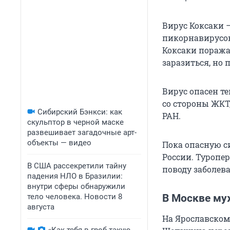
Вирус Коксаки 
пикорнавирусов
Коксаки поражае
заразиться, но 
Вирус опасен т
со стороны ЖКТ
Сибирский Бэнкси: как
РАН.
скульптор в черной маске
развешивает загадочные арт-
объекты — видео
Пока опасную с
России. Туропе
В США рассекретили тайну
поводу заболев
падения НЛО в Бразилии:
внутри сферы обнаружили
тело человека. Новости 8
В Москве му
августа
На Ярославском