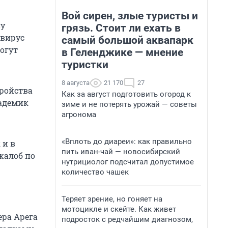
Вой сирен, злые туристы и
ву
грязь. Стоит ли ехать в
 вирус
самый большой аквапарк
могут
в Геленджике — мнение
туристки
8 августа
21 170
27
тройства
Как за август подготовить огород к
кадемик
зиме и не потерять урожай — советы
агронома
«Вплоть до диареи»: как правильно
 и в
пить иван-чай — новосибирский
жалоб по
нутрициолог подсчитал допустимое
количество чашек
Теряет зрение, но гоняет на
мотоцикле и скейте. Как живет
ера Арега
подросток с редчайшим диагнозом,