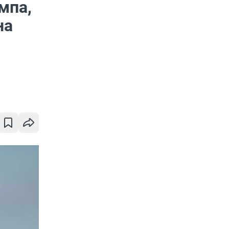
мпа,
на