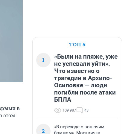
ТОП 5
«Были на пляже, уже
1
не успевали уйти».
Что известно о
трагедии в Архипо-
Осиповке — люди
погибли после атаки
БПЛА
торыми в
109 987
43
в этом
«В переходе с вонючим
2
бомжом». Москвичка