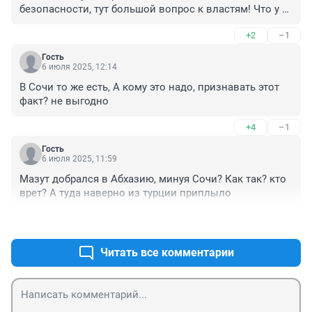
безопасности, тут большой вопрос к властям! Что у 
них в приоритете, здоровье дорогих гостей и жителей 
+2
–1
Сочи или наличные по карманам ?

Скорей всего второе...
Гость
6 июля 2025, 12:14
В Сочи то же есть, А кому это надо, признавать этот 
факт? не выгодно
+4
–1
Гость
6 июля 2025, 11:59
Мазут добрался в Абхазию, минуя Сочи? Как так? кто 
врет? А туда наверно из турции приплыло
+4
–0
Читать все комментарии