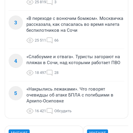
25 819
3
«В переходе с вонючим бомжом». Москвичка
3
рассказала, как спасалась во время налета
беспилотников на Сочи
25 511
66
«Слабоумие и отвага». Туристы загорают на
4
пляжах в Сочи, над которыми работает ПВО
18 497
28
«Накрылись лежаками». Что говорят
5
очевидцы об атаке БПЛА с погибшими в
Архипо-Осиповке
16 421
Обсудить