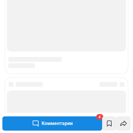
juristchel@shkulev.ru
.
Техподдержка:
help@shkulev.ru
По вопросам коммерческого сотрудничества:
Жапарова Жанна, менеджер по работе с федеральными клиентами
zhanna.zhaparova@shkulev.ru
, моб. + 7 982 640 34 32
Ревина Мария, директор по работе с федеральными клиентами
mariya.revina@shkulev.ru
, моб. +7 910 402 4056
Редакция сайта не несет ответственности за достоверность
информации, содержащейся в рекламных объявлениях.
Связаться по вопросам партнёрства:
sochi1pr@shkulev.ru
Информация об ограничениях
Политика использования cookies
Рекомендательные системы
Политика конфиденциальности и обработки персональных данных и
правила использования сайта
4
Комментарии