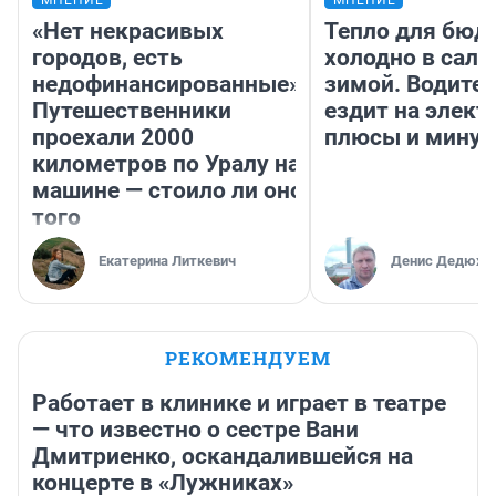
МНЕНИЕ
МНЕНИЕ
«Нет некрасивых
Тепло для бюд
городов, есть
холодно в сало
недофинансированные».
зимой. Водител
Путешественники
ездит на элект
проехали 2000
плюсы и мину
километров по Уралу на
машине — стоило ли оно
того
Екатерина Литкевич
Денис Дедюхи
РЕКОМЕНДУЕМ
Работает в клинике и играет в театре
— что известно о сестре Вани
Дмитриенко, оскандалившейся на
концерте в «Лужниках»