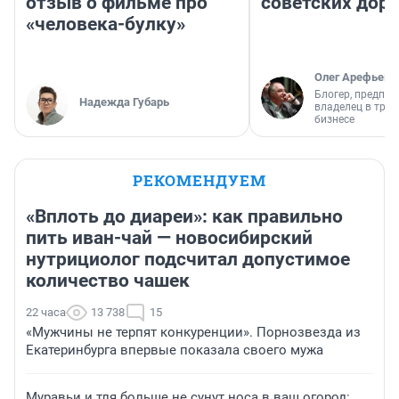
отзыв о фильме про
советских доро
«человека-булку»
Олег Арефьев
Блогер, предпри
Надежда Губарь
владелец в тра
бизнесе
РЕКОМЕНДУЕМ
«Вплоть до диареи»: как правильно
пить иван-чай — новосибирский
нутрициолог подсчитал допустимое
количество чашек
22 часа
13 738
15
«Мужчины не терпят конкуренции». Порнозвезда из
Екатеринбурга впервые показала своего мужа
Муравьи и тля больше не сунут носа в ваш огород: