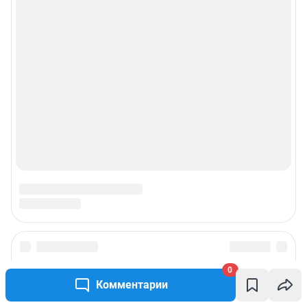
Прайс-лист
О компании
Наши вакансии
Техподдержка
Все города сети
Мобильное приложение
Google Play
App Store
Мы в соцсетях
0
Комментарии