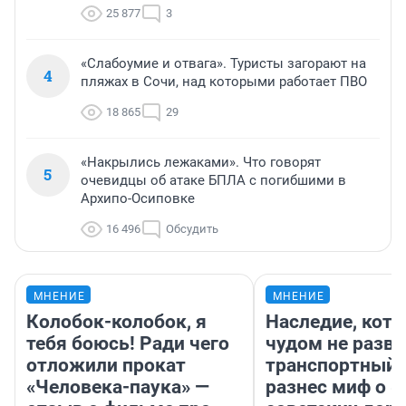
25 877
3
«Слабоумие и отвага». Туристы загорают на
4
пляжах в Сочи, над которыми работает ПВО
18 865
29
«Накрылись лежаками». Что говорят
5
очевидцы об атаке БПЛА с погибшими в
Архипо-Осиповке
16 496
Обсудить
МНЕНИЕ
МНЕНИЕ
Колобок-колобок, я
Наследие, кото
тебя боюсь! Ради чего
чудом не разва
отложили прокат
транспортный 
«Человека-паука» —
разнес миф о 