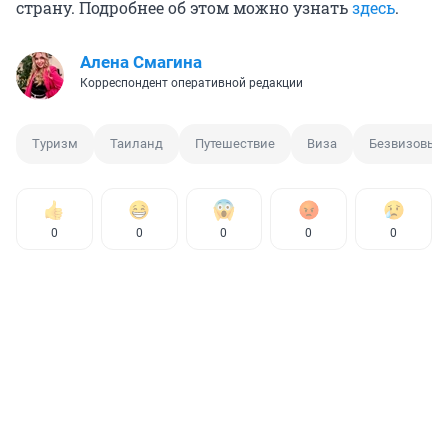
страну. Подробнее об этом можно узнать
здесь
.
Алена Смагина
Корреспондент оперативной редакции
Туризм
Таиланд
Путешествие
Виза
Безвизовый
0
0
0
0
0