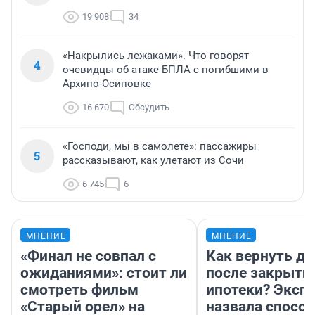
19 908
34
«Накрылись лежаками». Что говорят
4
очевидцы об атаке БПЛА с погибшими в
Архипо-Осиповке
16 670
Обсудить
«Господи, мы в самолете»: пассажиры
5
рассказывают, как улетают из Сочи
6 745
6
МНЕНИЕ
МНЕНИЕ
«Финал не совпал с
Как вернуть де
ожиданиями»: стоит ли
после закрыти
смотреть фильм
ипотеки? Эксп
«Старый орел» на
назвала способ