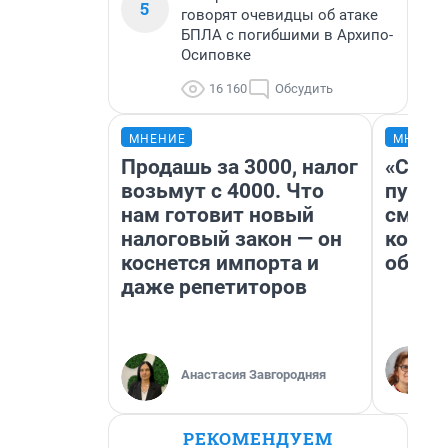
5
говорят очевидцы об атаке
БПЛА с погибшими в Архипо-
Осиповке
16 160
Обсудить
МНЕНИЕ
МНЕНИ
Продашь за 3000, налог
«Спут
возьмут с 4000. Что
пургу»
нам готовит новый
смерт
налоговый закон — он
котор
коснется импорта и
обнар
даже репетиторов
Анастасия Завгородняя
РЕКОМЕНДУЕМ