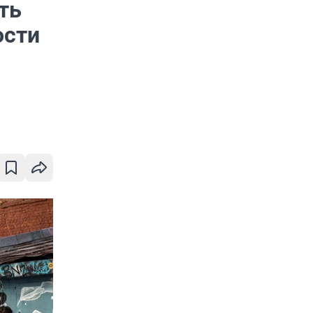
ть
ости