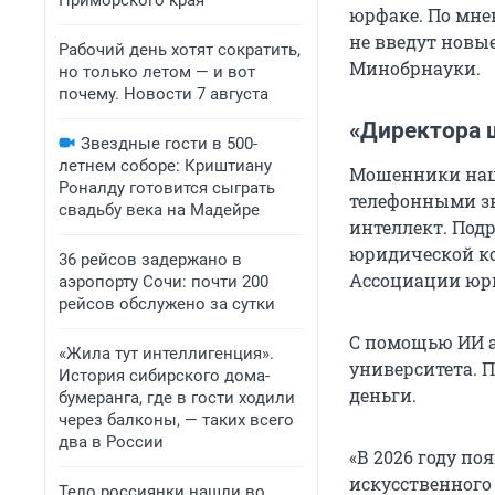
Приморского края
юрфаке. По мнен
не введут новы
Рабочий день хотят сократить,
Минобрнауки.
но только летом — и вот
почему. Новости 7 августа
«Директора 
Звездные гости в 500-
летнем соборе: Криштиану
Мошенники наце
Роналду готовится сыграть
телефонными зв
свадьбу века на Мадейре
интеллект. Под
юридической ко
36 рейсов задержано в
Ассоциации юри
аэропорту Сочи: почти 200
рейсов обслужено за сутки
С помощью ИИ 
«Жила тут интеллигенция».
университета. П
История сибирского дома-
деньги.
бумеранга, где в гости ходили
через балконы, — таких всего
два в России
«В 2026 году по
искусственного 
Тело россиянки нашли во