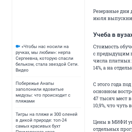
Резервные дни 
июля выпускник
Учеба в вуз
Стоимость обуче
«Чтобы нас носили на
ручках, мы любим»: нерпа
с предыдущим г
Сергеевна, которую спасли
числа платных 
бельком, стала звездой Сети.
14%, а на отдел
Видео
Побережье Анапы
С этого года п
заполонили ядовитые
основном востр
медузы: что происходит с
47 тысяч мест 
пляжами
10,9%, что чуть
Тигры на пляже и 300 оленей
в дикой природе: топ-24
Цены в МИФИ уве
самых красивых бухт
отдельных прогр