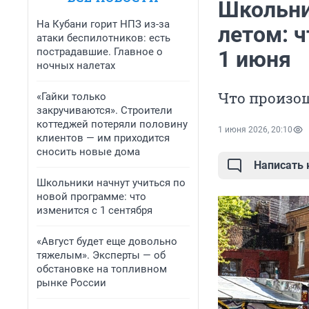
Школьни
На Кубани горит НПЗ из-за
летом: ч
атаки беспилотников: есть
пострадавшие. Главное о
1 июня
ночных налетах
Что произош
«Гайки только
закручиваются». Строители
коттеджей потеряли половину
1 июня 2026, 20:10
клиентов — им приходится
сносить новые дома
Написать
Школьники начнут учиться по
новой программе: что
изменится с 1 сентября
«Август будет еще довольно
тяжелым». Эксперты — об
обстановке на топливном
рынке России