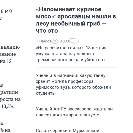
«Напоминает куриное
8 и 9
мясо»: ярославцы нашли в
а.
лесу необычный гриб —
что это
11 часов
8 333
7
равнению
«Не рассчитала силы»: 18-летняя
ование
ужурка пыталась успокоить
трехмесячного сына и убила его
на 12–
Ученый в изгнании: какую тайну
хранит могила профессора
 в
уфимского вуза, которого обожали
кратили
студенты
росла на
13,3%.
Ученый АлтГУ рассказала, ждать ли
нашествия комаров в августе
на
3% на
Сезон черники в Мурманской