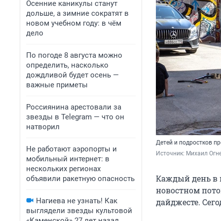
Осенние каникулы станут
дольше, а зимние сократят в
новом учебном году: в чём
дело
По погоде 8 августа можно
определить, насколько
дождливой будет осень —
важные приметы
Россиянина арестовали за
звезды в Telegram — что он
натворил
Детей и подростков п
Не работают аэропорты и
Источник: 
Михаил Огн
мобильный интернет: в
нескольких регионах
Каждый день в 
объявили ракетную опасность
новостном пото
Нагиева не узнать! Как
дайджесте. Сег
выглядели звезды культовой
«Каменской» 27 лет назад