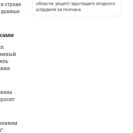
области: рецепт хрустящего ягодного
 в стране
штруделя за полчаса
а данные
нками
их
венный
тель
ения
екана
просят
ованием
“.