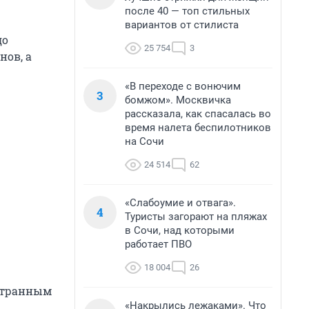
после 40 — топ стильных
вариантов от стилиста
до
25 754
3
нов, а
«В переходе с вонючим
3
бомжом». Москвичка
рассказала, как спасалась во
время налета беспилотников
на Сочи
24 514
62
«Слабоумие и отвага».
4
Туристы загорают на пляжах
в Сочи, над которыми
работает ПВО
18 004
26
остранным
«Накрылись лежаками». Что