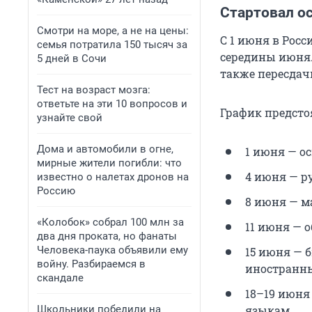
Стартовал о
Смотри на море, а не на цены:
С 1 июня в Рос
семья потратила 150 тысяч за
середины июня.
5 дней в Сочи
также пересдач
Тест на возраст мозга:
ответьте на эти 10 вопросов и
График предсто
узнайте свой
Дома и автомобили в огне,
1 июня — о
мирные жители погибли: что
4 июня — ру
известно о налетах дронов на
Россию
8 июня — м
«Колобок» собрал 100 млн за
11 июня — 
два дня проката, но фанаты
Человека-паука объявили ему
15 июня — 
войну. Разбираемся в
иностранн
скандале
18–19 июня
Школьники победили на
языкам.