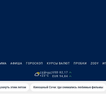
АММА
АФИША
ГОРОСКОП
КУРСЫ ВАЛЮТ
ПРОБКИ
ZODY
И
USD 82,17
СЕЙЧАС
+23°C
EUR 94,84
дохнуть этим летом
Киношный Сочи: где снимались любимые фильмы