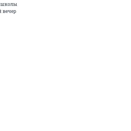
а школы
й вечер