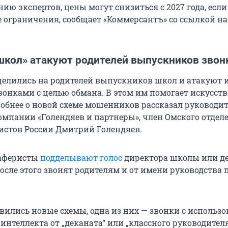
ию экспертов, цены могут снизиться с 2027 года, если
е ограничения, сообщает «Коммерсантъ» со ссылкой н
школ» атакуют родителей выпускников зво
лились на родителей выпускников школ и атакуют 
онками с целью обмана. В этом им помогает искусст
робнее о новой схеме мошенников рассказал руководи
мпании «Голендяев и партнеры», член Омского отдел
стов России Дмитрий Голендяев.
аферисты
подделывают голос
директора школы или д
осле этого звонят родителям и от имени руководства 
явились новые схемы, одна из них — звонки с использ
интеллекта от „деканата“ или „классного руководителя