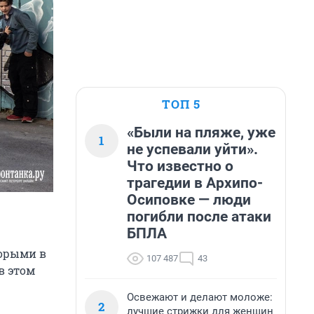
ТОП 5
«Были на пляже, уже
1
не успевали уйти».
Что известно о
трагедии в Архипо-
Осиповке — люди
погибли после атаки
БПЛА
торыми в
107 487
43
в этом
Освежают и делают моложе:
2
лучшие стрижки для женщин