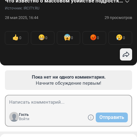
Что известно о массовом убийстве подростков в Байкальске
Источник: 
IRCITY.RU
28 мая 2025, 16:44
29 просмотров
0
0
0
0
0
Пока нет ни одного комментария.
Начните обсуждение первым!
Гость
Отправить
Войти