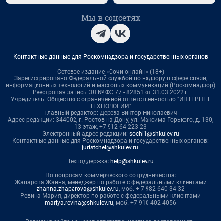
Мы в соцсетях
Контактные данные для Роскомнадзора и государственных органов
Сетевое издание «Сочи онлайн» (18+)
Зарегистрировано Федеральной службой по надзору в сфере связи,
информационных технологий и массовых коммуникаций (Роскомнадзор)
Реестровая запись ЭЛ № ФС 77 - 82851 от 31.03.2022 г.
Учредитель: Общество с ограниченной ответственностью "ИНТЕРНЕТ
ТЕХНОЛОГИИ"
Главный редактор: Дереза Виктор Николаевич
Адрес редакции: 344002, г. Ростов-на-Дону, ул. Максима Горького, д. 130,
13 этаж, +7 912 64 223 23
Электронный адрес редакции:
sochi1@shkulev.ru
Контактные данные для Роскомнадзора и государственных органов:
juristchel@shkulev.ru
.
Техподдержка:
help@shkulev.ru
По вопросам коммерческого сотрудничества:
Жапарова Жанна, менеджер по работе с федеральными клиентами
zhanna.zhaparova@shkulev.ru
, моб. + 7 982 640 34 32
Ревина Мария, директор по работе с федеральными клиентами
mariya.revina@shkulev.ru
, моб. +7 910 402 4056