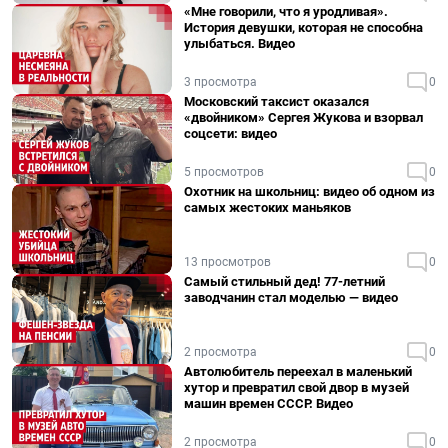
«Мне говорили, что я уродливая».
История девушки, которая не способна
улыбаться. Видео
3 просмотра
0
Московский таксист оказался
«двойником» Сергея Жукова и взорвал
соцсети: видео
5 просмотров
0
Охотник на школьниц: видео об одном из
самых жестоких маньяков
13 просмотров
0
Самый стильный дед! 77-летний
заводчанин стал моделью — видео
2 просмотра
0
Автолюбитель переехал в маленький
хутор и превратил свой двор в музей
машин времен СССР. Видео
2 просмотра
0