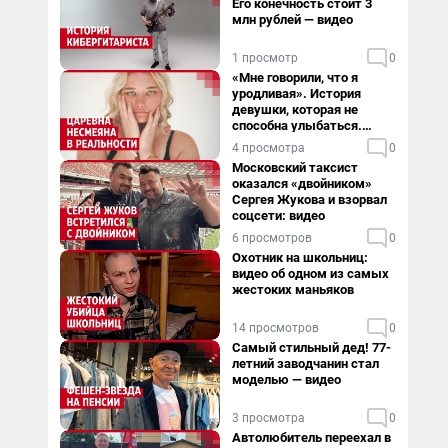
Его конечность стоит 3
млн рублей — видео
1 просмотр
0
«Мне говорили, что я
уродливая». История
девушки, которая не
способна улыбаться.
Видео
4 просмотра
0
Московский таксист
оказался «двойником»
Сергея Жукова и взорвал
соцсети: видео
6 просмотров
0
Охотник на школьниц:
видео об одном из самых
жестоких маньяков
14 просмотров
0
Самый стильный дед! 77-
летний заводчанин стал
моделью — видео
3 просмотра
0
Автолюбитель переехал в