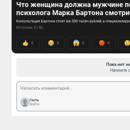
Что женщина должна мужчине по
психолога Марка Бартона смотри
Консультация Бартона стоит аж 500 тысяч рублей, а специализиру
Источник: 
E1.RU
0
0
0
0
Пока нет н
Начните 
Гость
Войти