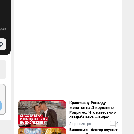
ров
Криштиану Роналду
женится на Джорджине
Родригес. Что известно о
свадьбе века — видео
3 просмотра
0
Бизнесмен-блогер служит