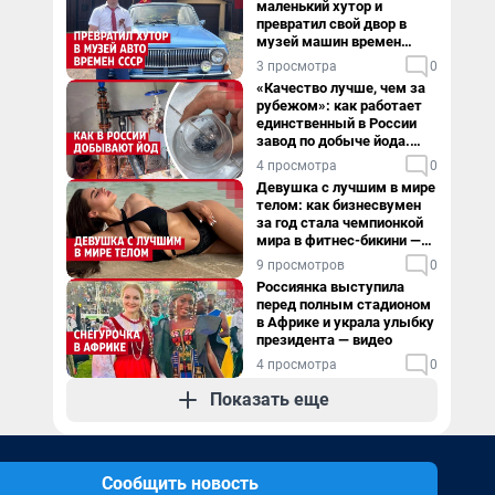
маленький хутор и
превратил свой двор в
музей машин времен
СССР. Видео
3 просмотра
0
«Качество лучше, чем за
рубежом»: как работает
единственный в России
завод по добыче йода.
Видео
4 просмотра
0
Девушка с лучшим в мире
телом: как бизнесвумен
за год стала чемпионкой
мира в фитнес-бикини —
видео
9 просмотров
0
Россиянка выступила
перед полным стадионом
в Африке и украла улыбку
президента — видео
4 просмотра
0
Показать еще
Сообщить новость