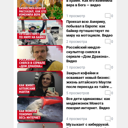
в храме. Как его изменила
вера в Бога — видео
1 просмотр
0
Проехал всю Америку,
побывал в Европе: как
байкер путешествует по
миру на мотоцикле. Видео
2 просмотра
0
Российский ниндзя-
скульптор снялся в
сериале «Дом Дракона».
Видео
1 просмотр
0
Закрыл кофейни и
осваивает новый бизнес:
жизнь алтайского Маугли
после переезда из тайги в
столицу
5 просмотров
0
Все дети одинаковы: как
медвежонок Момота
покорил интернет. Видео
4 просмотра
0
Музыкант с киберрукой.