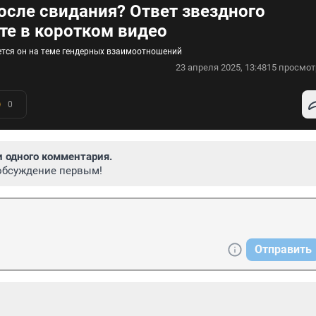
сле свидания? Ответ звездного
те в коротком видео
ется он на теме гендерных взаимоотношений
23 апреля 2025, 13:48
15 просмот
0
и одного комментария.
обсуждение первым!
Отправить