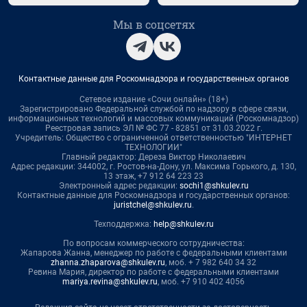
Мы в соцсетях
Контактные данные для Роскомнадзора и государственных органов
Сетевое издание «Сочи онлайн» (18+)
Зарегистрировано Федеральной службой по надзору в сфере связи,
информационных технологий и массовых коммуникаций (Роскомнадзор)
Реестровая запись ЭЛ № ФС 77 - 82851 от 31.03.2022 г.
Учредитель: Общество с ограниченной ответственностью "ИНТЕРНЕТ
ТЕХНОЛОГИИ"
Главный редактор: Дереза Виктор Николаевич
Адрес редакции: 344002, г. Ростов-на-Дону, ул. Максима Горького, д. 130,
13 этаж, +7 912 64 223 23
Электронный адрес редакции:
sochi1@shkulev.ru
Контактные данные для Роскомнадзора и государственных органов:
juristchel@shkulev.ru
.
Техподдержка:
help@shkulev.ru
По вопросам коммерческого сотрудничества:
Жапарова Жанна, менеджер по работе с федеральными клиентами
zhanna.zhaparova@shkulev.ru
, моб. + 7 982 640 34 32
Ревина Мария, директор по работе с федеральными клиентами
mariya.revina@shkulev.ru
, моб. +7 910 402 4056