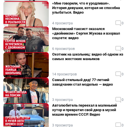
«Мне говорили, что я уродливая».
История девушки, которая не способна
улыбаться. Видео
4 просмотра
0
Московский таксист оказался
«двойником» Сергея Жукова и взорвал
соцсети: видео
6 просмотров
0
Охотник на школьниц: видео об одном из
самых жестоких маньяков
14 просмотров
0
Самый стильный дед! 77-летний
заводчанин стал моделью — видео
3 просмотра
0
Автолюбитель переехал в маленький
хутор и превратил свой двор в музей
машин времен СССР. Видео
3 просмотра
0