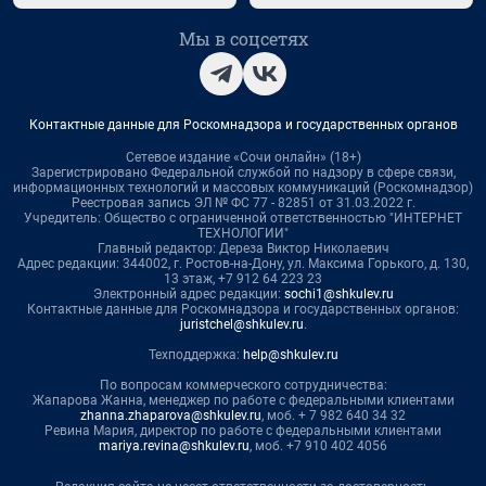
Мы в соцсетях
Контактные данные для Роскомнадзора и государственных органов
Сетевое издание «Сочи онлайн» (18+)
Зарегистрировано Федеральной службой по надзору в сфере связи,
информационных технологий и массовых коммуникаций (Роскомнадзор)
Реестровая запись ЭЛ № ФС 77 - 82851 от 31.03.2022 г.
Учредитель: Общество с ограниченной ответственностью "ИНТЕРНЕТ
ТЕХНОЛОГИИ"
Главный редактор: Дереза Виктор Николаевич
Адрес редакции: 344002, г. Ростов-на-Дону, ул. Максима Горького, д. 130,
13 этаж, +7 912 64 223 23
Электронный адрес редакции:
sochi1@shkulev.ru
Контактные данные для Роскомнадзора и государственных органов:
juristchel@shkulev.ru
.
Техподдержка:
help@shkulev.ru
По вопросам коммерческого сотрудничества:
Жапарова Жанна, менеджер по работе с федеральными клиентами
zhanna.zhaparova@shkulev.ru
, моб. + 7 982 640 34 32
Ревина Мария, директор по работе с федеральными клиентами
mariya.revina@shkulev.ru
, моб. +7 910 402 4056