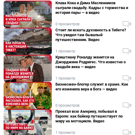
Клава Кока и Дима Масленников
сыграли свадьбу. Кадры с торжества и
история пары — в видео
0 просмотров
0
Стоит ли искать духовность в Тибете?
Что увидел там бывалый
путешественник. Видео
1 просмотр
0
Криштиану Роналду женится на
Джорджине Родригес. Что известно о
свадьбе века — видео
1 просмотр
0
Бизнесмен-блогер служит в храме. Как
его изменила вера в Бога — видео
0 просмотров
0
Проехал всю Америку, побывал в
Европе: как байкер путешествует по
миру на мотоцикле. Видео
1 просмотр
0