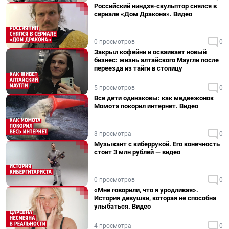
Российский ниндзя-скульптор снялся в
сериале «Дом Дракона». Видео
0 просмотров
0
Закрыл кофейни и осваивает новый
бизнес: жизнь алтайского Маугли после
переезда из тайги в столицу
5 просмотров
0
Все дети одинаковы: как медвежонок
Момота покорил интернет. Видео
3 просмотра
0
Музыкант с киберрукой. Его конечность
стоит 3 млн рублей — видео
0 просмотров
0
«Мне говорили, что я уродливая».
История девушки, которая не способна
улыбаться. Видео
4 просмотра
0