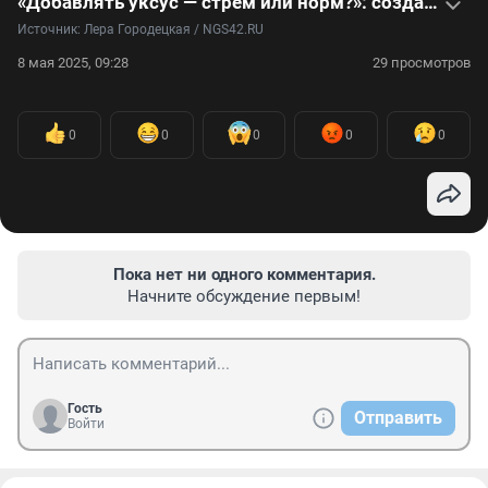
«Добавлять уксус — стрем или норм?»: создатель маринадов раскрыл секреты сочного шашлыка. Видео
Источник: 
Лера Городецкая / NGS42.RU
8 мая 2025, 09:28
29 просмотров
0
0
0
0
0
Пока нет ни одного комментария.
Начните обсуждение первым!
Гость
Отправить
Войти