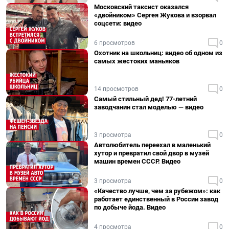
Московский таксист оказался
«двойником» Сергея Жукова и взорвал
соцсети: видео
6 просмотров
0
Охотник на школьниц: видео об одном из
самых жестоких маньяков
14 просмотров
0
Самый стильный дед! 77-летний
заводчанин стал моделью — видео
3 просмотра
0
Автолюбитель переехал в маленький
хутор и превратил свой двор в музей
машин времен СССР. Видео
3 просмотра
0
«Качество лучше, чем за рубежом»: как
работает единственный в России завод
по добыче йода. Видео
4 просмотра
0