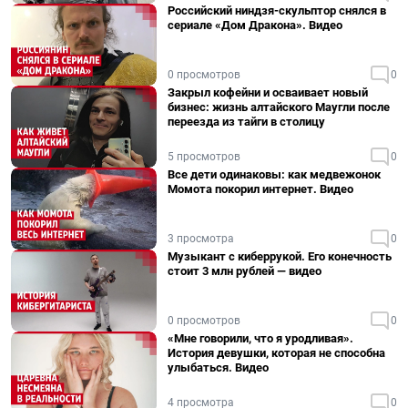
Российский ниндзя-скульптор снялся в
сериале «Дом Дракона». Видео
0 просмотров
0
Закрыл кофейни и осваивает новый
бизнес: жизнь алтайского Маугли после
переезда из тайги в столицу
5 просмотров
0
Все дети одинаковы: как медвежонок
Момота покорил интернет. Видео
3 просмотра
0
Музыкант с киберрукой. Его конечность
стоит 3 млн рублей — видео
0 просмотров
0
«Мне говорили, что я уродливая».
История девушки, которая не способна
улыбаться. Видео
4 просмотра
0