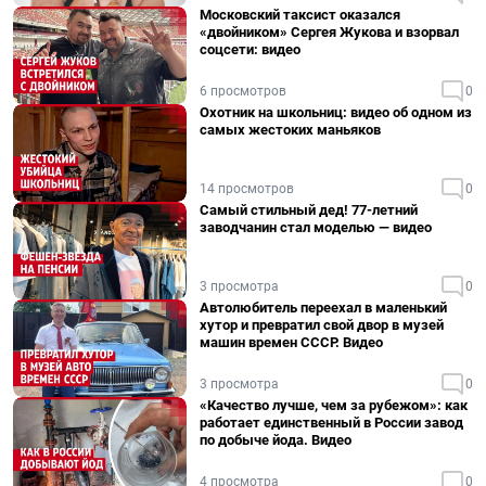
Московский таксист оказался
«двойником» Сергея Жукова и взорвал
соцсети: видео
6 просмотров
0
Охотник на школьниц: видео об одном из
самых жестоких маньяков
14 просмотров
0
Самый стильный дед! 77-летний
заводчанин стал моделью — видео
3 просмотра
0
Автолюбитель переехал в маленький
хутор и превратил свой двор в музей
машин времен СССР. Видео
3 просмотра
0
«Качество лучше, чем за рубежом»: как
работает единственный в России завод
по добыче йода. Видео
4 просмотра
0