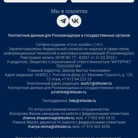
Мы в соцсетях
Контактные данные для Роскомнадзора и государственных органов
Сетевое издание «Сочи онлайн» (18+)
Зарегистрировано Федеральной службой по надзору в сфере связи,
информационных технологий и массовых коммуникаций (Роскомнадзор)
Реестровая запись ЭЛ № ФС 77 - 82851 от 31.03.2022 г.
Учредитель: Общество с ограниченной ответственностью "ИНТЕРНЕТ
ТЕХНОЛОГИИ"
Главный редактор: Дереза Виктор Николаевич
Адрес редакции: 344002, г. Ростов-на-Дону, ул. Максима Горького, д. 130,
13 этаж, +7 912 64 223 23
Электронный адрес редакции:
sochi1@shkulev.ru
Контактные данные для Роскомнадзора и государственных органов:
juristchel@shkulev.ru
.
Техподдержка:
help@shkulev.ru
По вопросам коммерческого сотрудничества:
Жапарова Жанна, менеджер по работе с федеральными клиентами
zhanna.zhaparova@shkulev.ru
, моб. + 7 982 640 34 32
Ревина Мария, директор по работе с федеральными клиентами
mariya.revina@shkulev.ru
, моб. +7 910 402 4056