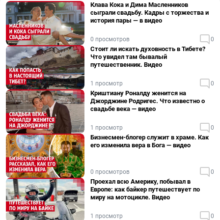
Клава Кока и Дима Масленников
сыграли свадьбу. Кадры с торжества и
история пары — в видео
0 просмотров
0
Стоит ли искать духовность в Тибете?
Что увидел там бывалый
путешественник. Видео
1 просмотр
0
Криштиану Роналду женится на
Джорджине Родригес. Что известно о
свадьбе века — видео
1 просмотр
0
Бизнесмен-блогер служит в храме. Как
его изменила вера в Бога — видео
0 просмотров
0
Проехал всю Америку, побывал в
Европе: как байкер путешествует по
миру на мотоцикле. Видео
1 просмотр
0