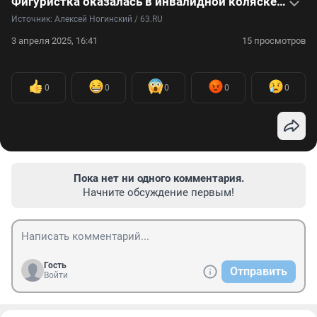
Фигуристка оказалась в инвалидной коляске из-за редчайшей болезни — видео
Источник: 
Алексей Ногинский / 63.RU
3 апреля 2025, 16:41
15 просмотров
0
0
0
0
0
Пока нет ни одного комментария.
Начните обсуждение первым!
Гость
Отправить
Войти