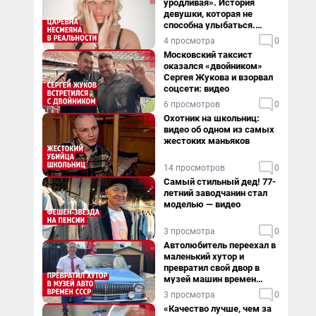
уродливая». История
девушки, которая не
способна улыбаться.
Видео
4 просмотра
0
Московский таксист
оказался «двойником»
Сергея Жукова и взорвал
соцсети: видео
6 просмотров
0
Охотник на школьниц:
видео об одном из самых
жестоких маньяков
14 просмотров
0
Самый стильный дед! 77-
летний заводчанин стал
моделью — видео
3 просмотра
0
Автолюбитель переехал в
маленький хутор и
превратил свой двор в
музей машин времен
СССР. Видео
3 просмотра
0
«Качество лучше, чем за