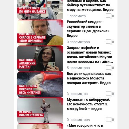
побывал в Европе: как
байкер путешествует по
миру на мотоцикле. Видео
1 просмотр
0
Российский ниндзя-
скульптор снялся в
сериале «Дом Дракона».
Видео
0 просмотров
0
Закрыл кофейни и
осваивает новый бизнес:
жизнь алтайского Маугли
после переезда из тайги в
столицу
5 просмотров
0
Все дети одинаковы: как
медвежонок Момота
покорил интернет. Видео
3 просмотра
0
Музыкант с киберрукой.
Его конечность стоит 3
млн рублей — видео
0 просмотров
0
«Мне говорили, что я