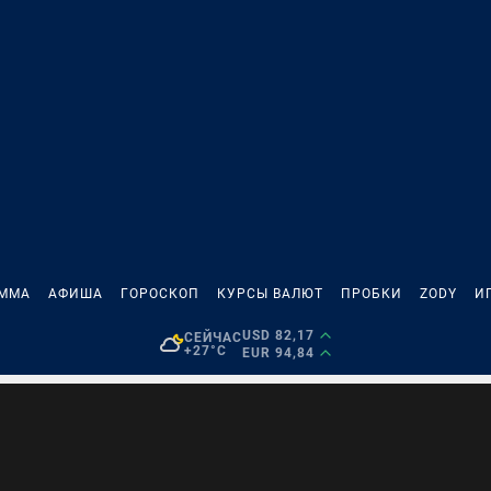
АММА
АФИША
ГОРОСКОП
КУРСЫ ВАЛЮТ
ПРОБКИ
ZODY
И
USD 82,17
СЕЙЧАС
+27°C
EUR 94,84