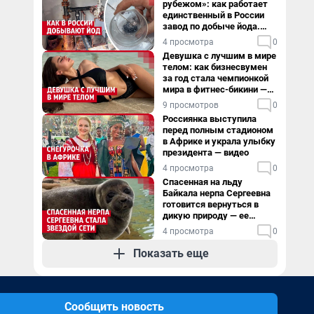
рубежом»: как работает
единственный в России
завод по добыче йода.
Видео
4 просмотра
0
Девушка с лучшим в мире
телом: как бизнесвумен
за год стала чемпионкой
мира в фитнес-бикини —
видео
9 просмотров
0
Россиянка выступила
перед полным стадионом
в Африке и украла улыбку
президента — видео
4 просмотра
0
Спасенная на льду
Байкала нерпа Сергеевна
готовится вернуться в
дикую природу — ее
видеоистория
4 просмотра
0
Показать еще
Сообщить новость