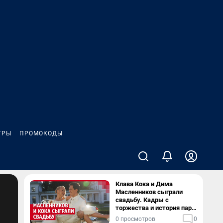
ГРЫ
ПРОМОКОДЫ
Клава Кока и Дима
Масленников сыграли
свадьбу. Кадры с
торжества и история пары
— в видео
0 просмотров
0