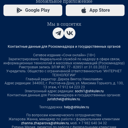
Мобильное приложение
Google Play
App Store
Мы в соцсетях
Контактные данные для Роскомнадзора и государственных органов
Сетевое издание «Сочи онлайн» (18+)
Зарегистрировано Федеральной службой по надзору в сфере связи,
информационных технологий и массовых коммуникаций (Роскомнадзор)
Реестровая запись ЭЛ № ФС 77 - 82851 от 31.03.2022 г.
Учредитель: Общество с ограниченной ответственностью "ИНТЕРНЕТ
ТЕХНОЛОГИИ"
Главный редактор: Дереза Виктор Николаевич
Адрес редакции: 344002, г. Ростов-на-Дону, ул. Максима Горького, д. 130,
13 этаж, +7 912 64 223 23
Электронный адрес редакции:
sochi1@shkulev.ru
Контактные данные для Роскомнадзора и государственных органов:
juristchel@shkulev.ru
.
Техподдержка:
help@shkulev.ru
По вопросам коммерческого сотрудничества:
Жапарова Жанна, менеджер по работе с федеральными клиентами
zhanna.zhaparova@shkulev.ru
, моб. + 7 982 640 34 32
Ревина Мария, директор по работе с федеральными клиентами