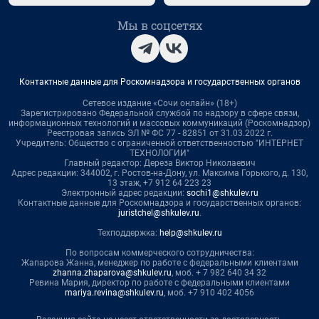
Мы в соцсетях
Контактные данные для Роскомнадзора и государственных органов
Сетевое издание «Сочи онлайн» (18+)
Зарегистрировано Федеральной службой по надзору в сфере связи,
информационных технологий и массовых коммуникаций (Роскомнадзор)
Реестровая запись ЭЛ № ФС 77 - 82851 от 31.03.2022 г.
Учредитель: Общество с ограниченной ответственностью "ИНТЕРНЕТ
ТЕХНОЛОГИИ"
Главный редактор: Дереза Виктор Николаевич
Адрес редакции: 344002, г. Ростов-на-Дону, ул. Максима Горького, д. 130,
13 этаж, +7 912 64 223 23
Электронный адрес редакции:
sochi1@shkulev.ru
Контактные данные для Роскомнадзора и государственных органов:
juristchel@shkulev.ru
.
Техподдержка:
help@shkulev.ru
По вопросам коммерческого сотрудничества:
Жапарова Жанна, менеджер по работе с федеральными клиентами
zhanna.zhaparova@shkulev.ru
, моб. + 7 982 640 34 32
Ревина Мария, директор по работе с федеральными клиентами
mariya.revina@shkulev.ru
, моб. +7 910 402 4056