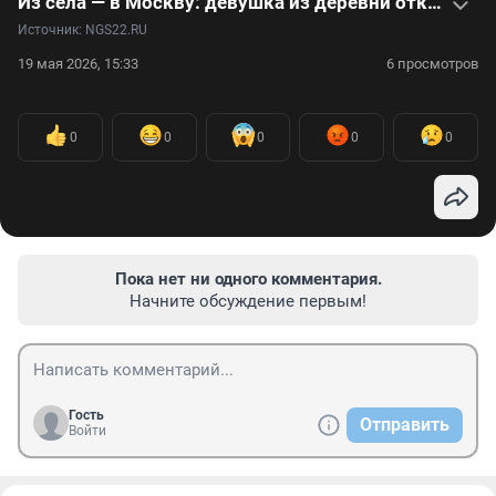
Из села — в Москву: девушка из деревни открыла школу этикета и учит вести себя жителей разных стран
Источник: 
NGS22.RU
19 мая 2026, 15:33
6 просмотров
0
0
0
0
0
Пока нет ни одного комментария.
Начните обсуждение первым!
Гость
Отправить
Войти