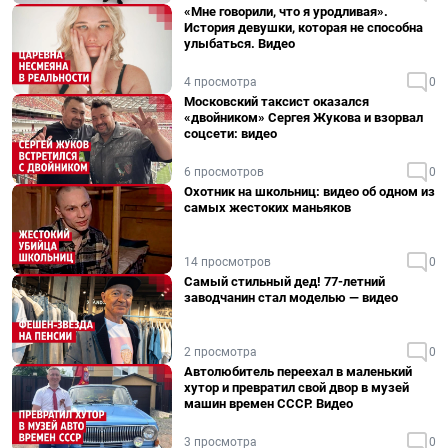
«Мне говорили, что я уродливая».
История девушки, которая не способна
улыбаться. Видео
4 просмотра
0
Московский таксист оказался
«двойником» Сергея Жукова и взорвал
соцсети: видео
6 просмотров
0
Охотник на школьниц: видео об одном из
самых жестоких маньяков
14 просмотров
0
Самый стильный дед! 77-летний
заводчанин стал моделью — видео
2 просмотра
0
Автолюбитель переехал в маленький
хутор и превратил свой двор в музей
машин времен СССР. Видео
3 просмотра
0