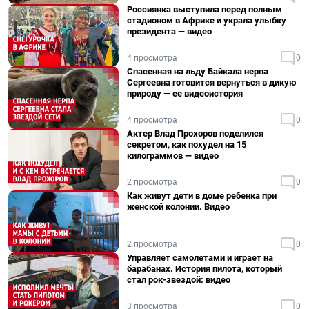
Россиянка выступила перед полным
стадионом в Африке и украла улыбку
президента — видео
4 просмотра
0
Спасенная на льду Байкала нерпа
Сергеевна готовится вернуться в дикую
природу — ее видеоистория
4 просмотра
0
Актер Влад Прохоров поделился
секретом, как похудел на 15
килограммов — видео
2 просмотра
0
Как живут дети в доме ребенка при
женской колонии. Видео
2 просмотра
0
Управляет самолетами и играет на
барабанах. История пилота, который
стал рок-звездой: видео
3 просмотра
0