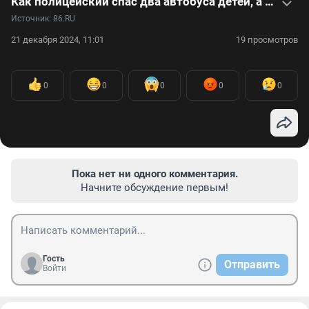
Как полицейский спас два автобуса детей, а после разбогател: видео
Источник: 
86.RU
21 декабря 2024, 11:01
19 просмотров
0
0
0
0
0
Пока нет ни одного комментария.
Начните обсуждение первым!
Гость
Отправить
Войти