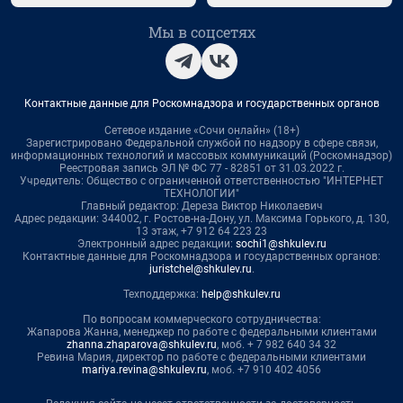
Мы в соцсетях
Контактные данные для Роскомнадзора и государственных органов
Сетевое издание «Сочи онлайн» (18+)
Зарегистрировано Федеральной службой по надзору в сфере связи,
информационных технологий и массовых коммуникаций (Роскомнадзор)
Реестровая запись ЭЛ № ФС 77 - 82851 от 31.03.2022 г.
Учредитель: Общество с ограниченной ответственностью "ИНТЕРНЕТ
ТЕХНОЛОГИИ"
Главный редактор: Дереза Виктор Николаевич
Адрес редакции: 344002, г. Ростов-на-Дону, ул. Максима Горького, д. 130,
13 этаж, +7 912 64 223 23
Электронный адрес редакции:
sochi1@shkulev.ru
Контактные данные для Роскомнадзора и государственных органов:
juristchel@shkulev.ru
.
Техподдержка:
help@shkulev.ru
По вопросам коммерческого сотрудничества:
Жапарова Жанна, менеджер по работе с федеральными клиентами
zhanna.zhaparova@shkulev.ru
, моб. + 7 982 640 34 32
Ревина Мария, директор по работе с федеральными клиентами
mariya.revina@shkulev.ru
, моб. +7 910 402 4056