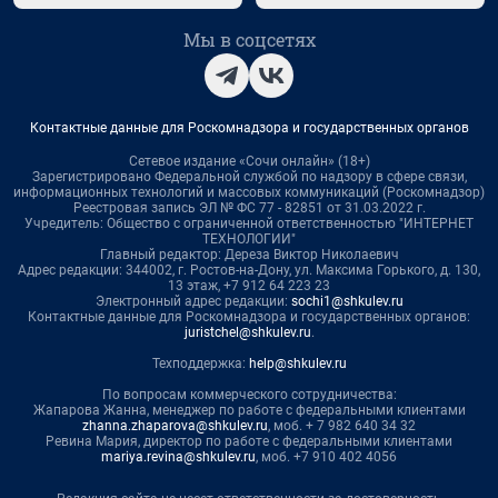
Мы в соцсетях
Контактные данные для Роскомнадзора и государственных органов
Сетевое издание «Сочи онлайн» (18+)
Зарегистрировано Федеральной службой по надзору в сфере связи,
информационных технологий и массовых коммуникаций (Роскомнадзор)
Реестровая запись ЭЛ № ФС 77 - 82851 от 31.03.2022 г.
Учредитель: Общество с ограниченной ответственностью "ИНТЕРНЕТ
ТЕХНОЛОГИИ"
Главный редактор: Дереза Виктор Николаевич
Адрес редакции: 344002, г. Ростов-на-Дону, ул. Максима Горького, д. 130,
13 этаж, +7 912 64 223 23
Электронный адрес редакции:
sochi1@shkulev.ru
Контактные данные для Роскомнадзора и государственных органов:
juristchel@shkulev.ru
.
Техподдержка:
help@shkulev.ru
По вопросам коммерческого сотрудничества:
Жапарова Жанна, менеджер по работе с федеральными клиентами
zhanna.zhaparova@shkulev.ru
, моб. + 7 982 640 34 32
Ревина Мария, директор по работе с федеральными клиентами
mariya.revina@shkulev.ru
, моб. +7 910 402 4056