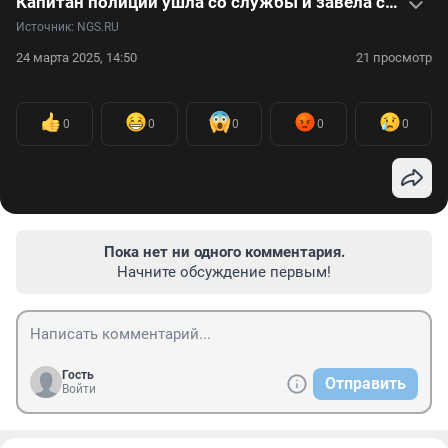
Капитан полиции ушла со службы и завела сотню коз, а они помогли ей победить рак — видео
Источник: 
NGS.RU
24 марта 2025, 14:50
21 просмотр
0
0
0
0
0
Пока нет ни одного комментария.
Начните обсуждение первым!
Гость
Отправить
Войти