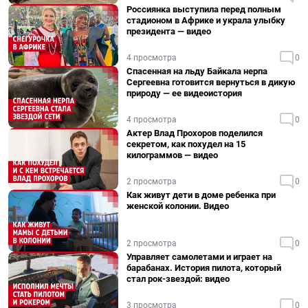
Россиянка выступила перед полным
стадионом в Африке и украла улыбку
президента — видео
4 просмотра
0
Спасенная на льду Байкала нерпа
Сергеевна готовится вернуться в дикую
природу — ее видеоистория
4 просмотра
0
Актер Влад Прохоров поделился
секретом, как похудел на 15
килограммов — видео
2 просмотра
0
Как живут дети в доме ребенка при
женской колонии. Видео
2 просмотра
0
Управляет самолетами и играет на
барабанах. История пилота, который
стал рок-звездой: видео
3 просмотра
0