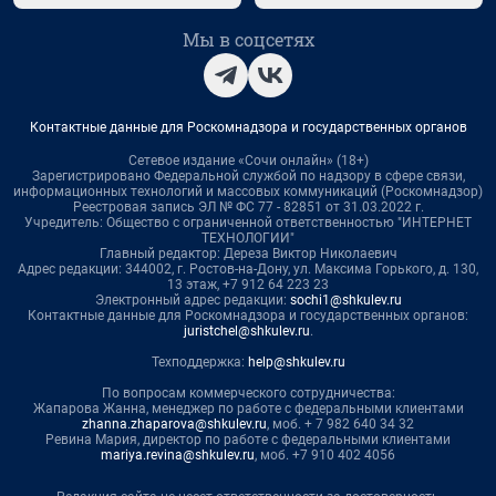
Мы в соцсетях
Контактные данные для Роскомнадзора и государственных органов
Сетевое издание «Сочи онлайн» (18+)
Зарегистрировано Федеральной службой по надзору в сфере связи,
информационных технологий и массовых коммуникаций (Роскомнадзор)
Реестровая запись ЭЛ № ФС 77 - 82851 от 31.03.2022 г.
Учредитель: Общество с ограниченной ответственностью "ИНТЕРНЕТ
ТЕХНОЛОГИИ"
Главный редактор: Дереза Виктор Николаевич
Адрес редакции: 344002, г. Ростов-на-Дону, ул. Максима Горького, д. 130,
13 этаж, +7 912 64 223 23
Электронный адрес редакции:
sochi1@shkulev.ru
Контактные данные для Роскомнадзора и государственных органов:
juristchel@shkulev.ru
.
Техподдержка:
help@shkulev.ru
По вопросам коммерческого сотрудничества:
Жапарова Жанна, менеджер по работе с федеральными клиентами
zhanna.zhaparova@shkulev.ru
, моб. + 7 982 640 34 32
Ревина Мария, директор по работе с федеральными клиентами
mariya.revina@shkulev.ru
, моб. +7 910 402 4056