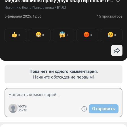
Медик лишился сразу двух квартир после телефонного звонка: видео
Источник: 
Елена Панкратьева / E1.RU
5 февраля 2025, 12:56
15 просмотров
0
0
0
0
0
Пока нет ни одного комментария.
Начните обсуждение первым!
Гость
Отправить
Войти