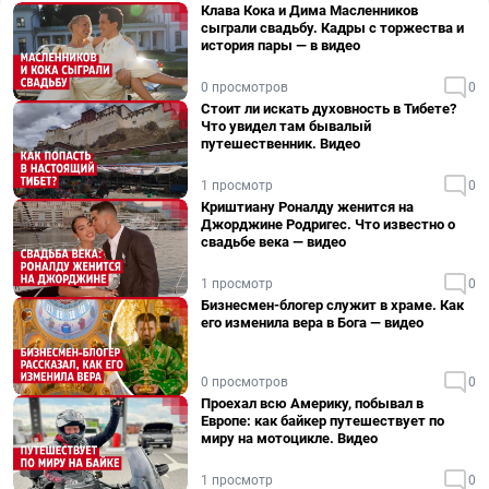
Клава Кока и Дима Масленников
сыграли свадьбу. Кадры с торжества и
история пары — в видео
0 просмотров
0
Стоит ли искать духовность в Тибете?
Что увидел там бывалый
путешественник. Видео
1 просмотр
0
Криштиану Роналду женится на
Джорджине Родригес. Что известно о
свадьбе века — видео
1 просмотр
0
Бизнесмен-блогер служит в храме. Как
его изменила вера в Бога — видео
0 просмотров
0
Проехал всю Америку, побывал в
Европе: как байкер путешествует по
миру на мотоцикле. Видео
1 просмотр
0