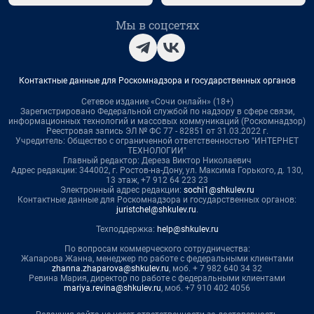
Мы в соцсетях
Контактные данные для Роскомнадзора и государственных органов
Сетевое издание «Сочи онлайн» (18+)
Зарегистрировано Федеральной службой по надзору в сфере связи,
информационных технологий и массовых коммуникаций (Роскомнадзор)
Реестровая запись ЭЛ № ФС 77 - 82851 от 31.03.2022 г.
Учредитель: Общество с ограниченной ответственностью "ИНТЕРНЕТ
ТЕХНОЛОГИИ"
Главный редактор: Дереза Виктор Николаевич
Адрес редакции: 344002, г. Ростов-на-Дону, ул. Максима Горького, д. 130,
13 этаж, +7 912 64 223 23
Электронный адрес редакции:
sochi1@shkulev.ru
Контактные данные для Роскомнадзора и государственных органов:
juristchel@shkulev.ru
.
Техподдержка:
help@shkulev.ru
По вопросам коммерческого сотрудничества:
Жапарова Жанна, менеджер по работе с федеральными клиентами
zhanna.zhaparova@shkulev.ru
, моб. + 7 982 640 34 32
Ревина Мария, директор по работе с федеральными клиентами
mariya.revina@shkulev.ru
, моб. +7 910 402 4056