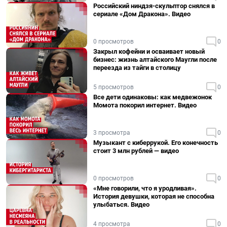
Российский ниндзя-скульптор снялся в
сериале «Дом Дракона». Видео
0 просмотров
0
Закрыл кофейни и осваивает новый
бизнес: жизнь алтайского Маугли после
переезда из тайги в столицу
5 просмотров
0
Все дети одинаковы: как медвежонок
Момота покорил интернет. Видео
3 просмотра
0
Музыкант с киберрукой. Его конечность
стоит 3 млн рублей — видео
0 просмотров
0
«Мне говорили, что я уродливая».
История девушки, которая не способна
улыбаться. Видео
4 просмотра
0