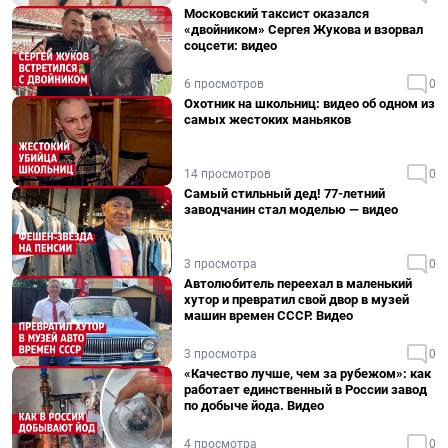
Московский таксист оказался
«двойником» Сергея Жукова и взорвал
соцсети: видео
6 просмотров
0
Охотник на школьниц: видео об одном из
самых жестоких маньяков
14 просмотров
0
Самый стильный дед! 77-летний
заводчанин стал моделью — видео
3 просмотра
0
Автолюбитель переехал в маленький
хутор и превратил свой двор в музей
машин времен СССР. Видео
3 просмотра
0
«Качество лучше, чем за рубежом»: как
работает единственный в России завод
по добыче йода. Видео
4 просмотра
0