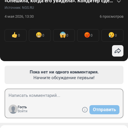
«Опешила, когда его увидела». Кондитер сделала пирожные для Киркорова. Видео
Источник: 
NGS.RU
4 мая 2026, 13:30
6 просмотров
0
0
0
0
0
Пока нет ни одного комментария.
Начните обсуждение первым!
Гость
Отправить
Войти