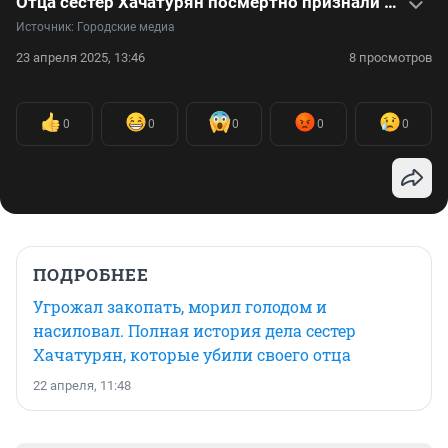
Отца сестер Хачатурян посмертно признали виновным в насилии. Вспоминаем громкое дело — видео
Источник: 
Городские медиа
23 апреля 2025, 13:46
8 просмотров
0
0
0
0
0
ПОДРОБНЕЕ
Угрожал закопать, морил голодом и
насиловал. Полная история дела сестер
Хачатурян, которые убили своего отца
22 апреля, 11:48