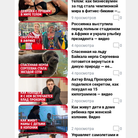
телом: как бизнесвумен
за год стала чемпионкой
мира в фитнес-бикини —
видео
9 просмотров
0
Россиянка выступила
перед полным стадионом
в Африке и украла улыбку
президента — видео
4 просмотра
0
Спасенная на льду
Байкала нерпа Сергеевна
готовится вернуться в
дикую природу — ее
видеоистория
4 просмотра
0
Актер Влад Прохоров
поделился секретом, как
похудел на 15
килограммов — видео
2 просмотра
0
Как живут дети в доме
ребенка при женской
колонии. Видео
2 просмотра
0
Управляет самолетами и