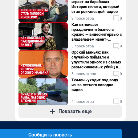
играет на барабанах.
История пилота, который
стал рок-звездой: видео
3 просмотра
0
Как выживает
праздничный бизнес в
кризис — видеоинтервью с
владельцем ивент-
агентства
3 просмотра
0
Орский маньяк: как
случайно поймали и
упустили одного из самых
разыскиваемых убийц в
России. Видео
5 просмотров
0
Тюмень уходит под воду
из-за летного паводка —
видео
4 просмотра
0
Показать еще
Сообщить новость