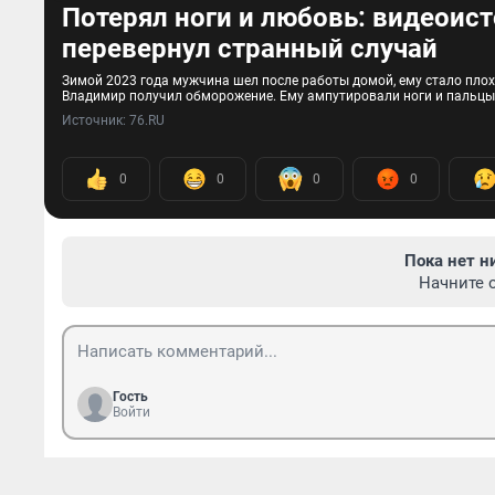
Потерял ноги и любовь: видеоис
перевернул странный случай
Зимой 2023 года мужчина шел после работы домой, ему стало плохо,
Владимир получил обморожение. Ему ампутировали ноги и пальцы р
Источник: 
76.RU
0
0
0
0
Пока нет н
Начните 
Гость
Войти