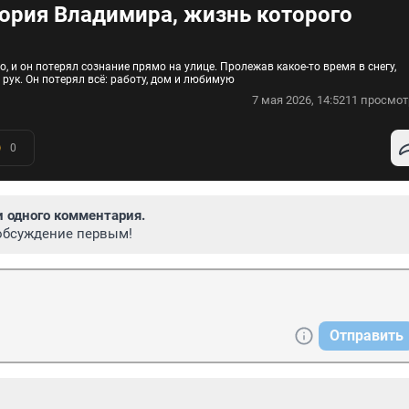
тория Владимира, жизнь которого
 и он потерял сознание прямо на улице. Пролежав какое-то время в снегу,
ук. Он потерял всё: работу, дом и любимую
7 мая 2026, 14:52
11 просмот
0
и одного комментария.
обсуждение первым!
Отправить