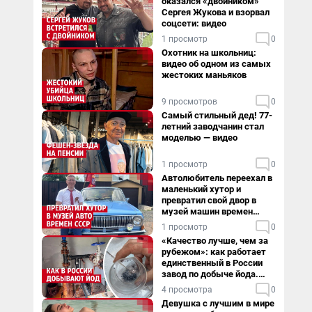
оказался «двойником»
Сергея Жукова и взорвал
соцсети: видео
1 просмотр
0
Охотник на школьниц:
видео об одном из самых
жестоких маньяков
9 просмотров
0
Самый стильный дед! 77-
летний заводчанин стал
моделью — видео
1 просмотр
0
Автолюбитель переехал в
маленький хутор и
превратил свой двор в
музей машин времен
СССР. Видео
1 просмотр
0
«Качество лучше, чем за
рубежом»: как работает
единственный в России
завод по добыче йода.
Видео
4 просмотра
0
Девушка с лучшим в мире